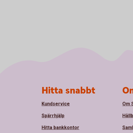
Sidfot
Hitta snabbt
Om
Kundservice
Om S
Spärrhjälp
Håll
Hitta bankkontor
Sam