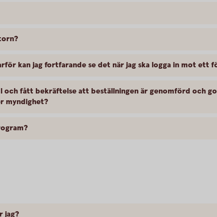
torn?
arför kan jag fortfarande se det när jag ska logga in mot ett 
fil och fått bekräftelse att beställningen är genomförd och g
ler myndighet?
program?
r jag?