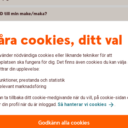
kID till min make/maka?
ID?
åra cookies, ditt val
D hemma, men när jag ska använda det på arbetet fungerar det
vänder nödvändiga cookies eller liknande tekniker för att
latsen ska fungera för dig. Det finns även cookies du kan välj
ttrar din upplevelse:
unktioner, prestanda och statistik
elevant marknadsföring
nder med mitt BankID?
n ta tillbaka ditt cookie-medgivande när du vill, på cookie-sidan 
 din profil när du är inloggad.
Så hanterar vi
cookies
.
ice, vad händer med mitt BankID?
Godkänn alla cookies