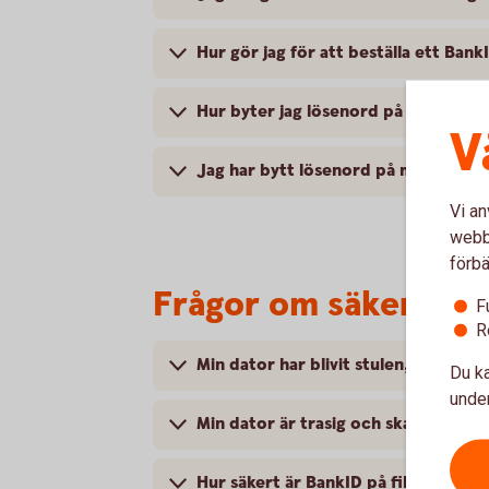
Hur gör jag för att beställa ett Ban
Hur byter jag lösenord på mitt Bank
V
Jag har bytt lösenord på mitt BankI
Vi an
webbp
förbä
Frågor om säkerhet
F
R
Min dator har blivit stulen, vad hä
Du ka
under
Min dator är trasig och ska på serv
Hur säkert är BankID på fil?