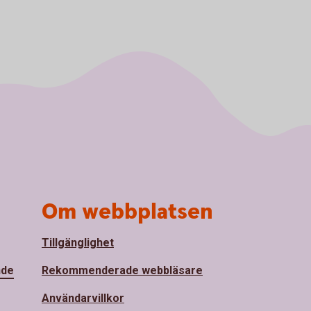
Om webbplatsen
Tillgänglighet
nde
Rekommenderade webbläsare
Användarvillkor