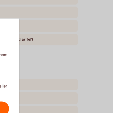
 inte. Vad är fel?
a som
eller