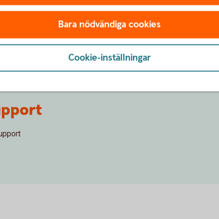
Bara nödvändiga cookies
har använt BankID?
 datorn om ärenden jag utfört med mitt BankID?
Cookie-inställningar
upport
upport