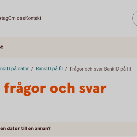
etag
Om oss
Kontakt
et
nkID på dator
BankID på fil
Frågor och svar BankID på fil
- frågor och svar
 en dator till en annan?