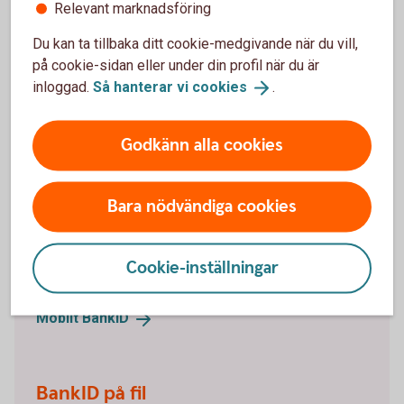
Relevant marknadsföring
Mitt lösenord är låst. Hur låser jag upp det?
Du kan ta tillbaka ditt cookie-medgivande när du vill,
på cookie-sidan eller under din profil när du är
inloggad.
Så hanterar vi
cookies
.
Vill du beställa ett BankID
Godkänn alla cookies
online?
Bara nödvändiga cookies
Mobilt BankID
Mobilt BankID har du på din mobil. Läs om hur du
Cookie-inställningar
beställer Mobilt BankID och ta del av frågor och svar.
Mobilt
BankID
BankID på fil