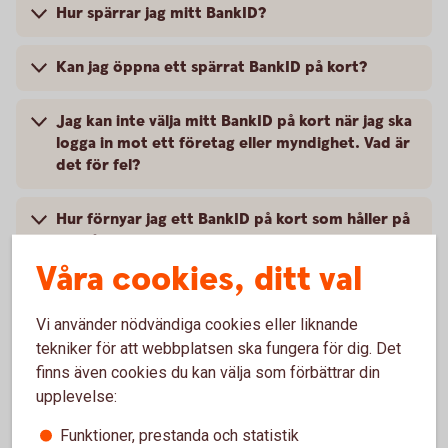
Hur spärrar jag mitt BankID?
Kan jag öppna ett spärrat BankID på kort?
Jag kan inte välja mitt BankID på kort när jag ska
logga in mot ett företag eller myndighet. Vad är
det för fel?
Hur förnyar jag ett BankID på kort som håller på
att gå ut?
Våra cookies, ditt val
Hur länge gäller BankID på kort?
Vi använder nödvändiga cookies eller liknande
tekniker för att webbplatsen ska fungera för dig. Det
Hur byter jag lösenord (PIN-kod) på mitt BankID
på kort?
finns även cookies du kan välja som förbättrar din
upplevelse:
Jag har glömt mitt lösenord. Vad ska jag göra?
Funktioner, prestanda och statistik