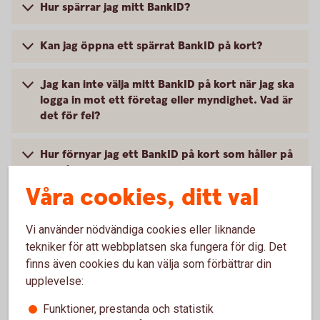
Hur spärrar jag mitt BankID?
Kan jag öppna ett spärrat BankID på kort?
Jag kan inte välja mitt BankID på kort när jag ska
logga in mot ett företag eller myndighet. Vad är
det för fel?
Hur förnyar jag ett BankID på kort som håller på
att gå ut?
Våra cookies, ditt val
Hur länge gäller BankID på kort?
Vi använder nödvändiga cookies eller liknande
tekniker för att webbplatsen ska fungera för dig. Det
Hur byter jag lösenord (PIN-kod) på mitt BankID
på kort?
finns även cookies du kan välja som förbättrar din
upplevelse:
Jag har glömt mitt lösenord. Vad ska jag göra?
Funktioner, prestanda och statistik