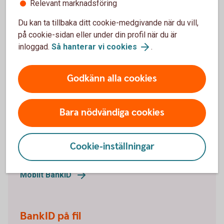
Relevant marknadsföring
Mitt lösenord är låst. Hur låser jag upp det?
Du kan ta tillbaka ditt cookie-medgivande när du vill,
på cookie-sidan eller under din profil när du är
inloggad.
Så hanterar vi cookies
.
Vill du beställa ett BankID
Godkänn alla cookies
online?
Bara nödvändiga cookies
Mobilt BankID
Mobilt BankID har du på din mobil. Läs om hur du
Cookie-inställningar
beställer Mobilt BankID och ta del av frågor och svar.
Mobilt BankID
BankID på fil