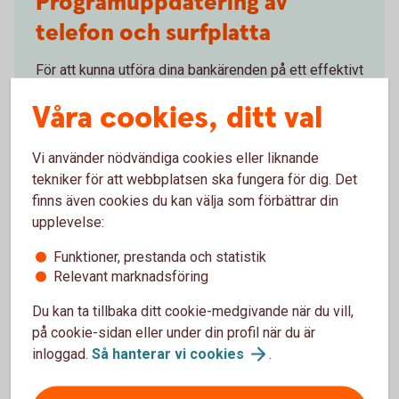
Programuppdatering av
telefon och surfplatta
För att kunna utföra dina bankärenden på ett effektivt
och säkert sätt i vår app är det viktigt att du har en
Våra cookies, ditt val
uppdaterad version av operativsystemet på din
mobil eller surfplatta.
Vi använder nödvändiga cookies eller liknande
Uppdatera operativsystem på mobila
tekniker för att webbplatsen ska fungera för dig. Det
enheter
finns även cookies du kan välja som förbättrar din
upplevelse:
Funktioner, prestanda och statistik
Relevant marknadsföring
Programuppdatering av
Du kan ta tillbaka ditt cookie-medgivande när du vill,
på cookie-sidan eller under din profil när du är
telefon och surfplatta
inloggad.
Så hanterar vi
cookies
.
För att appen ska fungera behöver du ha en