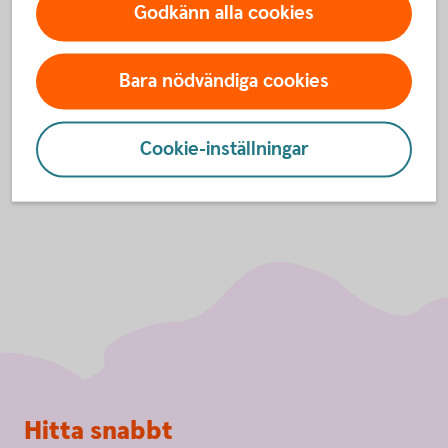
uppdaterad version av operativsystemet i din mobil
Godkänn alla cookies
eller surfplatta.
Bara nödvändiga cookies
Uppdatera
operativsystem
Cookie-inställningar
Sidfot
Hitta snabbt