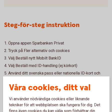
Steg-för-steg instruktion
Öppna appen Sparbanken Privat
Tryck på Fler alternativ och cookies
Välj Beställ nytt Mobilt BankID
Välj Beställ med ID-handling (ej körkort)
Använd ditt svenska pass eller nationella ID-kort och
bekräfta din identitet. Följ stegen:
Våra cookies, ditt val
Fotografera och blippa ditt pass eller nationella ID-kort
(ej körkort) i BankID-appen
Vi använder nödvändiga cookies eller liknande
Genomför ansiktsigenkänning
När du verifierat dig - godkänn villkor och hämta Mobilt
tekniker för att webbplatsen ska fungera för dig. Det
BankID.
finns även cookies du kan välja som förbättrar din