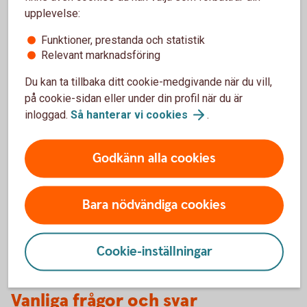
upplevelse:
Funktioner, prestanda och statistik
Relevant marknadsföring
Andra sätt
Du kan ta tillbaka ditt cookie-medgivande när du vill,
Du kan fortfarande använda ett fungerande BankID
på cookie-sidan eller under din profil när du är
eller säkerhetsdosa. För att göra det väljer du att
inloggad.
Så hanterar vi
cookies
.
beställa med säkerhetsdosa eller befintligt
BankID. Observera att det ibland krävs en digital ID-
Godkänn alla cookies
kontroll i form av att du scannar ditt pass eller
nationella ID-kort när du använder säkerhetsdosan.
Bara nödvändiga cookies
Mobilt
BankID
Cookie-inställningar
Vanliga frågor och svar