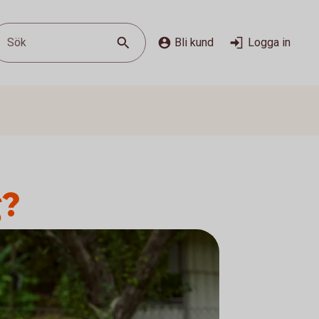
Sök
Bli kund
Logga in
g?