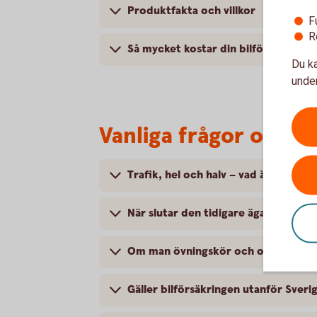
Produktfakta och villkor
F
R
Så mycket kostar din bilförsäkring
Du ka
under
Vanliga frågor om att
Trafik, hel och halv – vad är det för
När slutar den tidigare ägarens försä
Om man övningskör och olyckan är f
Gäller bilförsäkringen utanför Sveri