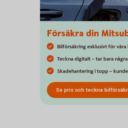
Försäkra din Mitsub
Bilförsäkring exklusivt för vår
Teckna digitalt – tar bara någr
Skadehantering i topp – kunde
Se pris och teckna
bilförsäk