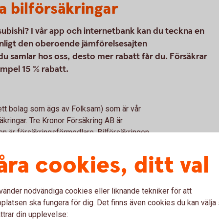
a bilförsäkringar
tsubishi? I vår app och internetbank kan du teckna en
 enligt den oberoende jämförelsesajten
du samlar hos oss, desto mer rabatt får du. Försäkrar
empel 15 % rabatt.
(ett bolag som ägs av Folksam) som är vår
kringar. Tre Kronor Försäkring AB är
n är försäkringsförmedlare. Bilförsäkringen
lförsäkringen vi erbjuder kan tecknas för alla
åra cookies, ditt val
vänder nödvändiga cookies eller liknande tekniker för att
l
latsen ska fungera för dig. Det finns även cookies du kan välj
ttrar din upplevelse: