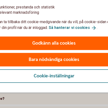
unktioner, prestanda och statistik
elevant marknadsföring
n ta tillbaka ditt cookie-medgivande när du vill, på cookie-sidan 
 din profil när du är inloggad.
Så hanterar vi
cookies
.
Godkänn alla cookies
 försäkra Mitsubishi
Bara nödvändiga cookies
 skillnad på försäkringarna?
kring att gälla?
Cookie-inställningar
ramme, täcker bilförsäkringen då?
ge?