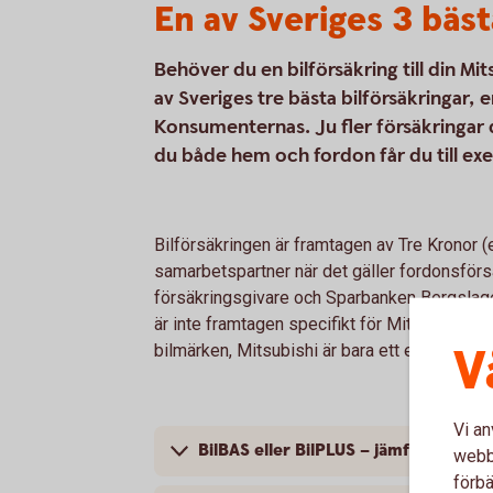
En av Sveriges 3 bäst
Behöver du en bilförsäkring till din Mi
av Sveriges tre bästa bilförsäkringar,
Konsumenternas. Ju fler försäkringar 
du både hem och fordon får du till ex
Bilförsäkringen är framtagen av Tre Kronor 
samarbetspartner när det gäller fordonsförsä
försäkringsgivare och Sparbanken Bergslage
är inte framtagen specifikt för Mitsubishi; bi
V
bilmärken, Mitsubishi är bara ett exempel.
Vi an
BilBAS eller BilPLUS – jämför innehål
webbp
förbä