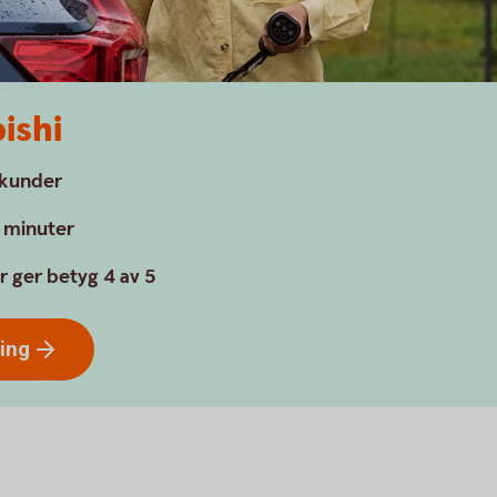
ishi
a kunder
a minuter
r ger betyg 4 av 5
ring