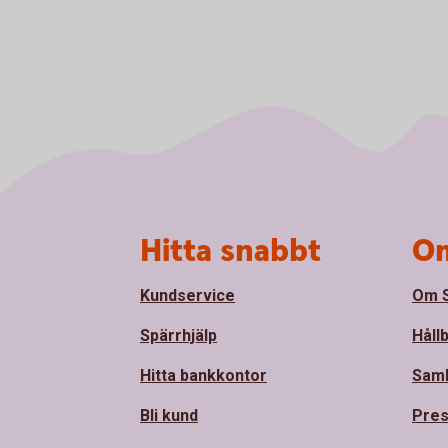
Sidfot
Hitta snabbt
Om
Kundservice
Om S
Spärrhjälp
Håll
Hitta bankkontor
Sam
Bli kund
Pre