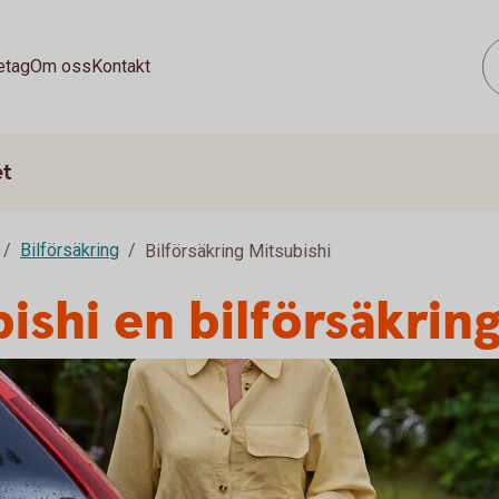
etag
Om oss
Kontakt
et
Bilförsäkring
Bilförsäkring Mitsubishi
ishi en bilförsäkrin