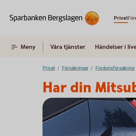
Privat
För
Meny
Våra tjänster
Händelser i liv
Privat
Försäkringar
Fordonsförsäkring
Har din Mitsub