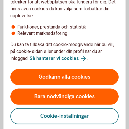
Trafik, hel och halv – vad är det för skillnad på
tekniker för att webbplatsen ska fungera för dig. Det
försäkringarna?
finns även cookies du kan välja som förbättrar din
upplevelse:
När slutar den tidigare ägarens försäkring att
Funktioner, prestanda och statistik
gälla?
Relevant marknadsföring
Du kan ta tillbaka ditt cookie-medgivande när du vill,
Om man övningskör och olyckan är framme,
täcker bilförsäkringen då?
på cookie-sidan eller under din profil när du är
inloggad.
Så hanterar vi
cookies
.
Gäller bilförsäkringen utanför Sverige?
Godkänn alla cookies
Täcker försäkringen viltolyckor?
Bara nödvändiga cookies
Vilka bilar har en vagnskadegaranti?
Cookie-inställningar