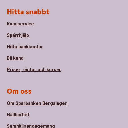
Sidfot
Hitta snabbt
Kundservice
Spärrhjälp
Hitta bankkontor
Bli kund
Priser, räntor och kurser
Om oss
Om Sparbanken Bergslagen
Hållbarhet
Samhällsengagemang