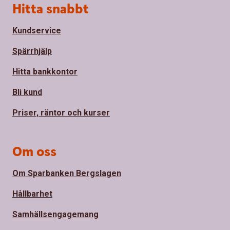
Sidfot
Hitta snabbt
Kundservice
Spärrhjälp
Hitta bankkontor
Bli kund
Priser, räntor och kurser
Om oss
Om Sparbanken Bergslagen
Hållbarhet
Samhällsengagemang