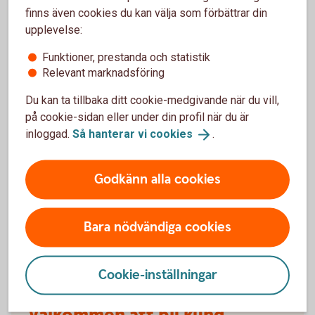
försäkringarna?
finns även cookies du kan välja som förbättrar din
upplevelse:
När slutar den tidigare ägarens försäkring att
Funktioner, prestanda och statistik
gälla?
Relevant marknadsföring
Du kan ta tillbaka ditt cookie-medgivande när du vill,
Om man övningskör och olyckan är framme,
täcker bilförsäkringen då?
på cookie-sidan eller under din profil när du är
inloggad.
Så hanterar vi
cookies
.
Gäller bilförsäkringen utanför Sverige?
Godkänn alla cookies
Täcker försäkringen viltolyckor?
Bara nödvändiga cookies
Vilka bilar har en vagnskadegaranti?
Cookie-inställningar