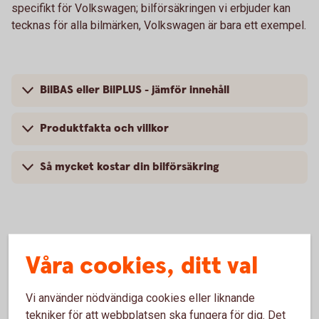
specifikt för Volkswagen; bilförsäkringen vi erbjuder kan
tecknas för alla bilmärken, Volkswagen är bara ett exempel.
BilBAS eller BilPLUS - jämför innehåll
Produktfakta och villkor
Så mycket kostar din bilförsäkring
Vanliga frågor om att försäkra
Våra cookies, ditt val
Volkswagen
Vi använder nödvändiga cookies eller liknande
Trafik, hel och halv – vad är det för skillnad på
tekniker för att webbplatsen ska fungera för dig. Det