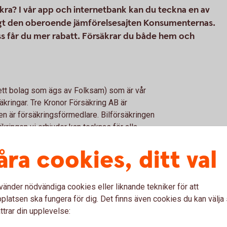
ra? I vår app och internetbank kan du teckna en av
nligt den oberoende jämförelsesajten Konsumenternas.
ss får du mer rabatt. Försäkrar du både hem och
(ett bolag som ägs av Folksam) som är vår
kringar. Tre Kronor Försäkring AB är
n är försäkringsförmedlare. Bilförsäkringen
äkringen vi erbjuder kan tecknas för alla
åra cookies, ditt val
vänder nödvändiga cookies eller liknande tekniker för att
latsen ska fungera för dig. Det finns även cookies du kan välj
ttrar din upplevelse: