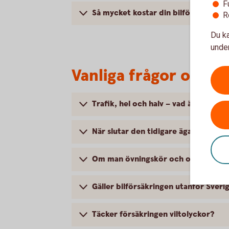
F
Så mycket kostar din bilförsäkring
R
Du ka
under
Vanliga frågor om at
Trafik, hel och halv – vad är det för
När slutar den tidigare ägarens försä
Om man övningskör och olyckan är f
Gäller bilförsäkringen utanför Sveri
Täcker försäkringen viltolyckor?