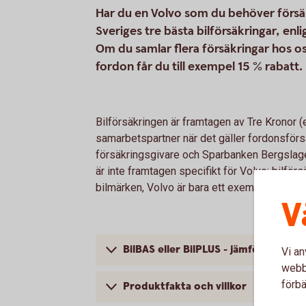
Har du en Volvo som du behöver försäk
Sveriges tre bästa bilförsäkringar, e
Om du samlar flera försäkringar hos o
fordon får du till exempel 15 % rabatt.
Bilförsäkringen är framtagen av Tre Kronor 
samarbetspartner när det gäller fordonsförsä
försäkringsgivare och Sparbanken Bergslage
är inte framtagen specifikt för Volvo; bilförs
bilmärken, Volvo är bara ett exempel.
V
BilBAS eller BilPLUS - jämför innehåll
Vi an
webbp
förbä
Produktfakta och villkor