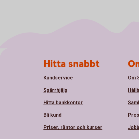
Sidfot
Hitta snabbt
Om
Kundservice
Om S
Spärrhjälp
Håll
Hitta bankkontor
Sam
Bli kund
Pre
Priser, räntor och kurser
Jobb