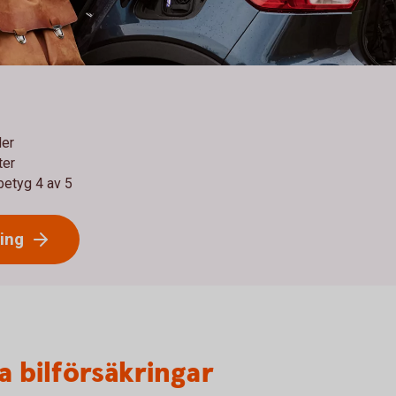
der
ter
betyg 4 av 5
ring
a bilförsäkringar