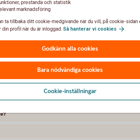
unktioner, prestanda och statistik
elevant marknadsföring
n ta tillbaka ditt cookie-medgivande när du vill, på cookie-sidan 
 din profil när du är inloggad.
Så hanterar vi cookies
.
t försäkra Volvo
Godkänn alla cookies
 skillnad på försäkringarna?
Bara nödvändiga cookies
kring att gälla?
Cookie-inställningar
ramme, täcker bilförsäkringen då?
ge?