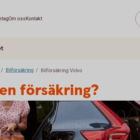
etag
Om oss
Kontakt
et
Bilförsäkring
Bilförsäkring Volvo
 en försäkring?