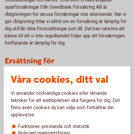
sparförsäkringar från Swedbank Försäkring AB är
rådgivningen för dessa försäkringar inte oberoende. När vi
ger rådgivning tittar vi alltid om en försäkring är lämplig för
dig utifrån dina förutsättningar just då. Det kan vara bra att
känna till att vi inte regelbundet följer upp att försäkringen
fortfarande är lämplig för dig.
Ersättning för
försäkringsförmedling
Våra cookies, ditt val
När vi förmedlar försäkringar får vi ersättning från
försäkringsbolagen. Du som kund betalar bara de avgifter
Vi använder nödvändiga cookies eller liknande
som framgår av din försäkring och de ersättningar vi får
tekniker för att webbplatsen ska fungera för dig. Det
innebär ingen ytterligare kostnad för dig.
finns även cookies du kan välja som förbättrar din
upplevelse:
Vi får olika typer av ersättning beroende på vilken typ av
försäkring det gäller. Till exempel finns det en fast
Funktioner, prestanda och statistik
ersättning när försäkringen tecknas och ersättning i form av
Relevant marknadsföring