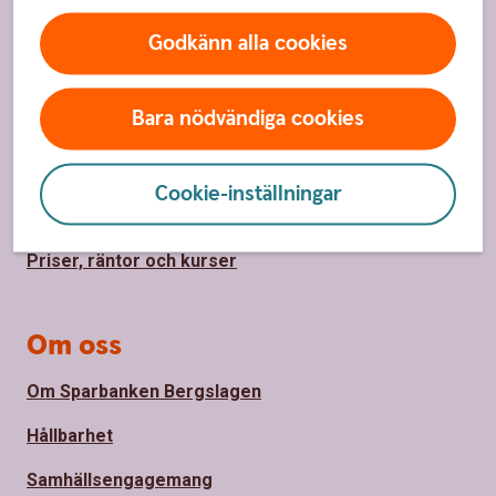
Sidfot
Hitta snabbt
Godkänn alla cookies
Kundservice
Bara nödvändiga cookies
Spärrhjälp
Hitta bankkontor
Cookie-inställningar
Bli kund
Priser, räntor och kurser
Om oss
Om Sparbanken Bergslagen
Hållbarhet
Samhällsengagemang