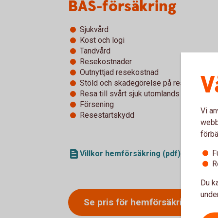
BAS-försäkring
Sjukvård
Kost och logi
Tandvård
Resekostnader
Outnyttjad resekostnad
V
Stöld och skadegörelse på resgods
Resa till svårt sjuk utomlands
Försening
Vi an
Resestartskydd
webbp
förbä
F
Villkor hemförsäkring (pdf)
R
Du ka
under
Se pris för
hemförsäkringen