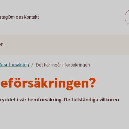
etag
Om oss
Kontakt
et
Reseförsäkring
Det här ingår i försäkringen
eseförsäkringen?
skyddet i vår hemförsäkring. De fullständiga villkoren