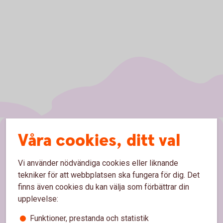
Sidfot
Våra cookies, ditt val
Hitta snabbt
Kundservice
Vi använder nödvändiga cookies eller liknande
tekniker för att webbplatsen ska fungera för dig. Det
Spärrhjälp
finns även cookies du kan välja som förbättrar din
upplevelse:
Hitta bankkontor
Funktioner, prestanda och statistik
Bli kund