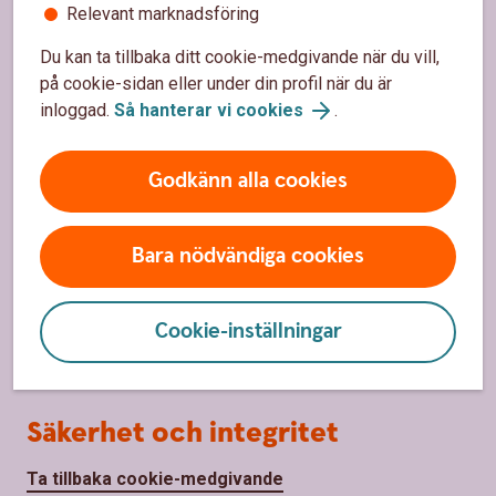
Relevant marknadsföring
Priser, räntor och kurser
Du kan ta tillbaka ditt cookie-medgivande när du vill,
på cookie-sidan eller under din profil när du är
inloggad.
Så hanterar vi cookies
.
Om oss
Om Sparbanken Bergslagen
Godkänn alla cookies
Hållbarhet
Bara nödvändiga cookies
Samhällsengagemang
Press
Cookie-inställningar
Jobba hos oss
Säkerhet och integritet
Ta tillbaka cookie-medgivande