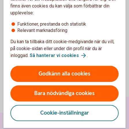
tar du kontakt med Alivia.
finns även cookies du kan välja som förbättrar din
upplevelse:
Alivia är en registrerad privat vårdgivare hos Inspektionen
för Vård och Omsorg (IVO) med spetskompetens inom
Funktioner, prestanda och statistik
cancer.
Relevant marknadsföring
Alivia Care AB
(alivia.se)
Du kan ta tillbaka ditt cookie-medgivande när du vill,
på cookie-sidan eller under din profil när du är
inloggad.
Så hanterar vi
cookies
.
Godkänn alla cookies
Bara nödvändiga cookies
Cookie-inställningar