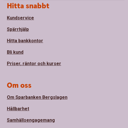
Sidfot
Hitta snabbt
Kundservice
Spärrhjälp
Hitta bankkontor
Bli kund
Priser, räntor och kurser
Om oss
Om Sparbanken Bergslagen
Hållbarhet
Samhällsengagemang