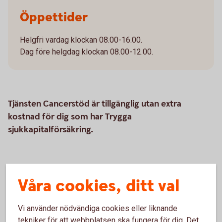
Öppettider
Helgfri vardag klockan 08.00-16.00.
Dag före helgdag klockan 08.00-12.00.
Tjänsten Cancerstöd är tillgänglig utan extra
kostnad för dig som har Trygga
sjukkapitalförsäkring.
Våra cookies, ditt val
Samarbete med Alivia Care
Vi samarbetar med Alivia Care AB i cancerstödet. Om du har
Vi använder nödvändiga cookies eller liknande
Trygga sjukkapitalförsäkring och skulle drabbas av cancer
tekniker för att webbplatsen ska fungera för dig. Det