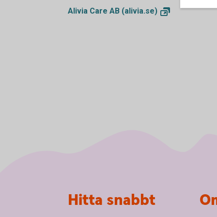
Alivia Care AB
(alivia.se)
Sidfot
Hitta snabbt
Om