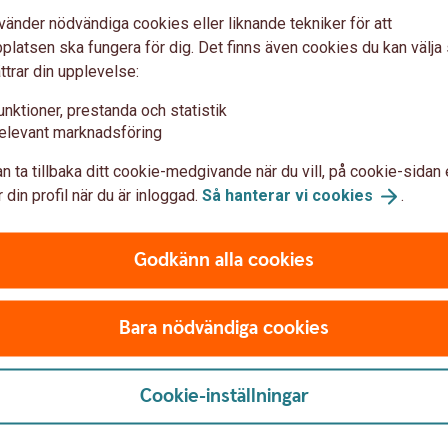
vänder nödvändiga cookies eller liknande tekniker för att
latsen ska fungera för dig. Det finns även cookies du kan välj
ttrar din upplevelse:
unktioner, prestanda och statistik
elevant marknadsföring
n extra kostnad för dig som har Trygga
n ta tillbaka ditt cookie-medgivande när du vill, på cookie-sidan 
 din profil när du är inloggad.
Så hanterar vi
cookies
.
Godkänn alla cookies
a Care
Bara nödvändiga cookies
tödet. Om du har Trygga
cancer tar du kontakt med Alivia.
Cookie-inställningar
os Inspektionen för Vård och Omsorg (IVO)