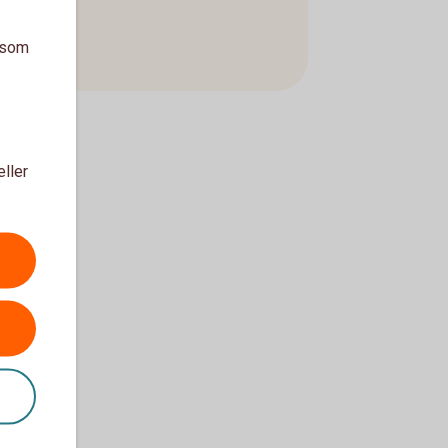
a som
eller