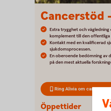
Cancerstöd –
Extra trygghet och vägledning
komplement till den offentliga
Kontakt med en kvalificerad s
sjukdomsprocessen.
En oberoende bedömning av di
på den mest aktuella forskning
Ring Alivia om cancerstöd
V
Öppettider