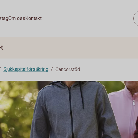
etag
Om oss
Kontakt
et
Sjukkapitalförsäkring
Cancerstöd