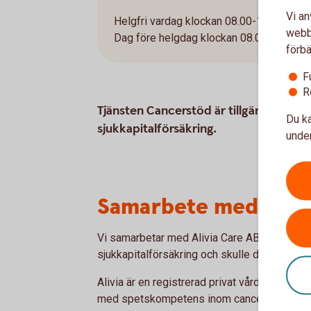
Vi an
Helgfri vardag klockan 08.00-16.00.
webbp
Dag före helgdag klockan 08.00-12.00.
förbä
F
R
Tjänsten Cancerstöd är tillgänglig uta
Du ka
sjukkapitalförsäkring.
under
Samarbete med Alivi
Vi samarbetar med Alivia Care AB i cancers
sjukkapitalförsäkring och skulle drabbas av 
Alivia är en registrerad privat vårdgivare h
med spetskompetens inom cancer.