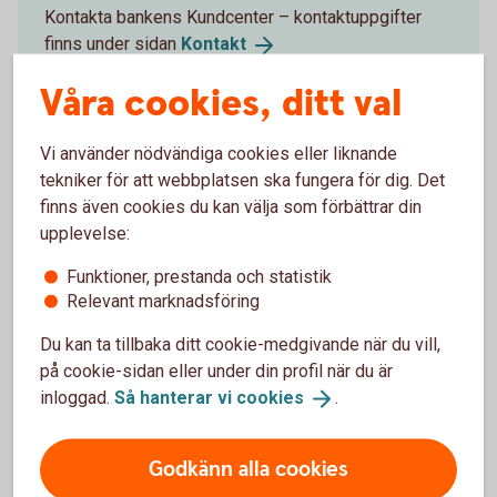
Kontakta bankens Kundcenter – kontaktuppgifter
finns under sidan
Kontakt
Våra cookies, ditt val
Har du juridiska frågor om
bouppteckning och arvskifte?
Vi använder nödvändiga cookies eller liknande
tekniker för att webbplatsen ska fungera för dig. Det
Ta hjälp med bouppteckning, dödsboförvaltning och
finns även cookies du kan välja som förbättrar din
arvskifte via vår samarbetspartner Götmars Juridik i
upplevelse:
Lindesberg.
Gör digital bouppteckning
(bouppteckna.se)
Funktioner, prestanda och statistik
Boka tid med en jurist
Relevant marknadsföring
(gotmars.se/lindesberg)
Du kan ta tillbaka ditt cookie-medgivande när du vill,
på cookie-sidan eller under din profil när du är
Vill du ha ekonomisk rådgivning, till
inloggad.
Så hanterar vi
cookies
.
exempel placering av arv?
Godkänn alla cookies
Kontakta din bank – kontaktuppgifter finns under