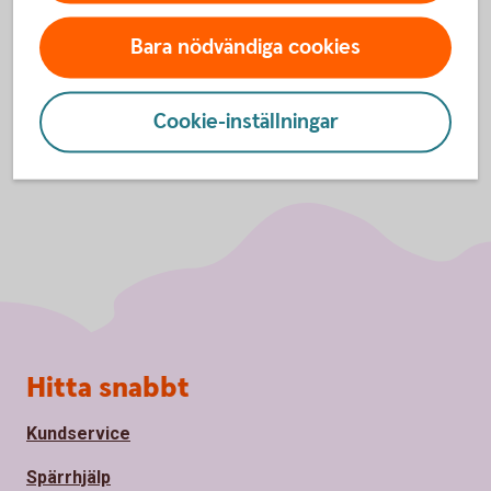
sidan
Kontakt
Bara nödvändiga cookies
Cookie-inställningar
Sidfot
Hitta snabbt
Kundservice
Spärrhjälp