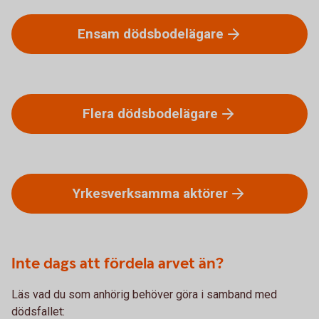
Ensam
dödsbodelägare
Flera
dödsbodelägare
Yrkesverksamma
aktörer
Inte dags att fördela arvet än?
Läs vad du som anhörig behöver göra i samband med
dödsfallet: