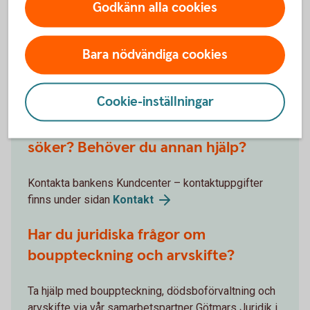
Har du
Godkänn alla cookies
frågor?
Bara nödvändiga cookies
Cookie-inställningar
Hittar du inte informationen du
söker? Behöver du annan hjälp?
Kontakta bankens Kundcenter – kontaktuppgifter
finns under sidan
Kontakt
Har du juridiska frågor om
bouppteckning och arvskifte?
Ta hjälp med bouppteckning, dödsboförvaltning och
arvskifte via vår samarbetspartner Götmars Juridik i