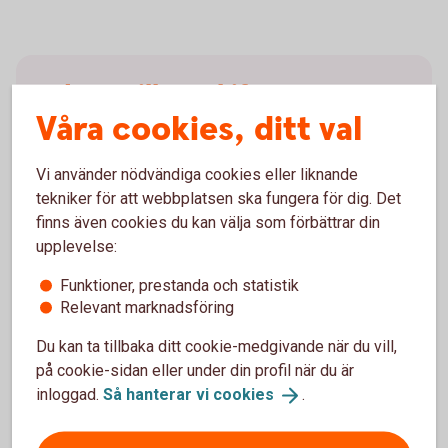
Adress till Arvskiftesgruppen
Våra cookies, ditt val
Sparbanken Bergslagen, Affärsstöd
Box 204
Vi använder nödvändiga cookies eller liknande
776 28 Hedemora
tekniker för att webbplatsen ska fungera för dig. Det
finns även cookies du kan välja som förbättrar din
Viktigt!
Vänligen frankera kuvertet.
upplevelse:
Funktioner, prestanda och statistik
Relevant marknadsföring
Du kan ta tillbaka ditt cookie-medgivande när du vill,
på cookie-sidan eller under din profil när du är
inloggad.
Så hanterar vi
cookies
.