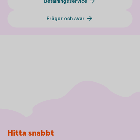
Betalningsservice
Frågor och svar
Sidfot
Hitta snabbt