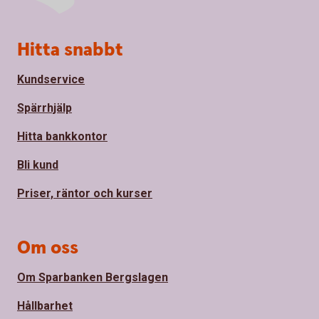
Sidfot
Hitta snabbt
Kundservice
Spärrhjälp
Hitta bankkontor
Bli kund
Priser, räntor och kurser
Om oss
Om Sparbanken Bergslagen
Hållbarhet