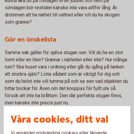
kunna åka dit på fredagen efter jobbet och hem på
söndagen bör restiden kanske inte vara alltför lång. Är
drömmen att ha närhet till vattnet eller vill du ha skogen
som granne?
Gör en önskelista
Samma sak gäller för själva stugan sen. Vill du ha en stor
tomt eller en liten? Grannar i närheten eller inte? Hur många
rum? Ska huset vara i ordning eller går du igång på tanken
att snickra själv? Lista sådant som är viktigt för dig och
som du helst inte vill tumma på och se sen vad objekten du
hittar bockar för. Även om det knoppas för fullt ute så
försök att inte ha bråttom. Den där perfekta stugan finns,
men kanske inte precis just nu.
Våra cookies, ditt val
Säkra budgeten
Vi använder nödvändiga cookies eller liknande
Och apropå önskelistor: gör en budget! Vad har du råd