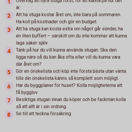
Överväg att hyra stuga först, för att känna på hur det
är.
Att ha stuga kostar året om, inte bara på sommaren.
Ha koll på kostnader och gör en budget.
Att ha stuga kan kosta extra om något går sönder, ha
en liten buffert – särskilt om du inte kommer att kunna
laga saker själv.
Tänk på hur du vill kunna använda stugan. Ska den
ligga nära så du kan åka ofta eller vill du kunna vara
där året om?
Gör en önskelista och köp inte första bästa utan vänta
tills din önskelista känns så komplett som möjligt.
Har du byggplaner för huset? Kolla möjligheterna att
få bygglov.
Besiktiga stugan innan du köper och be fackmän kolla
så att allt är i sin ordning.
Se till att teckna försäkring.