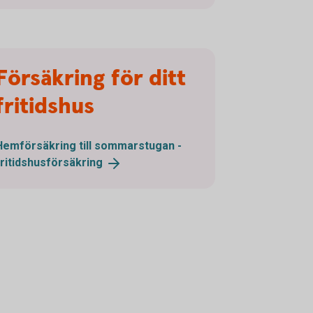
Försäkring för ditt
fritidshus
Hemförsäkring till sommarstugan -
fritidshusförsäkring