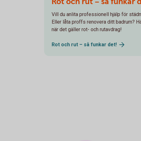
Rot och rut – så funkar 
Vill du anlita professionell hjälp för stä
Eller låta proffs renovera ditt badrum? Hä
när det gäller rot- och rutavdrag!
Rot och rut – så funkar
det!