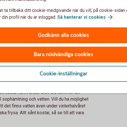
n ta tillbaka ditt cookie-medgivande när du vill, på cookie-sidan 
 din profil när du är inloggad.
Så hanterar vi
cookies
.
har du råd med? Det är lätt att drömma om
Godkänn alla cookies
et? Här får kanske några drömpunkter ryka
ill att du tummar på rätt saker. Är du till
 ta på dig ett renoveringsobjekt om du inte
Bara nödvändiga cookies
 att räkna med en buffert för oförutsedda
ader du inte kan förutspå.
Cookie-inställningar
t kosta i drift under året. Du kommer att
ill sophämtning och vatten. Vill du ha möjlighet
tt det finns vatten även under vinterhalvåret
ka frysa. Allt sånt kostar, så se till att vara