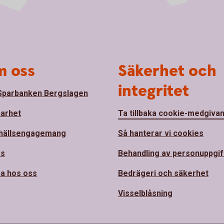
 oss
Säkerhet och
integritet
parbanken Bergslagen
barhet
Ta tillbaka cookie-medgiva
hällsengagemang
Så hanterar vi cookies
ss
Behandling av personuppgif
a hos oss
Bedrägeri och säkerhet
Visselblåsning