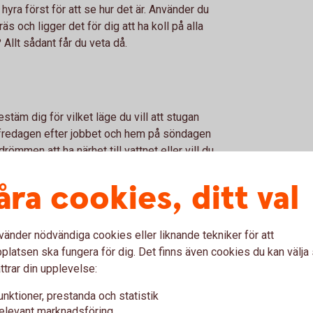
 hyra först för att se hur det är. Använder du
s och ligger det för dig att ha koll på alla
Allt sådant får du veta då.
estäm dig för vilket läge du vill att stugan
å fredagen efter jobbet och hem på söndagen
drömmen att ha närhet till vattnet eller vill du
åra cookies, ditt val
vänder nödvändiga cookies eller liknande tekniker för att
u ha en stor tomt eller en liten? Grannar i
latsen ska fungera för dig. Det finns även cookies du kan välj
t vara i ordning eller går du igång på tanken
ttrar din upplevelse:
t för dig och som du helst inte vill tumma på
. Även om det knoppas för fullt ute så försök
unktioner, prestanda och statistik
finns, men kanske inte precis just nu.
elevant marknadsföring