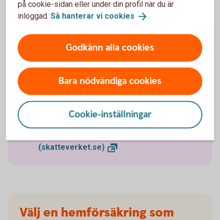
på cookie-sidan eller under din profil när du är
Den årliga räntekostnaden för att ha uppskov
inloggad.
Så hanterar vi
cookies
.
togs bort 2021. Att skjuta upp beskattningen av
vinsten på en permanentbostad kostar därmed
inte något.
Godkänn alla cookies
Med permanentbostad menas den bostad som
du bor och är folkbokförd i. Reglerna om
uppskov gäller inte den som säljer en
Bara nödvändiga cookies
fritidsbostad.
Ansökan om uppskov kan ske senast det sjätte
året efter det år man sålde sin bostad.
Cookie-inställningar
Läs mer på
Skatteverket om uppskovsräntan
(skatteverket.se)
Välj en hemförsäkring som