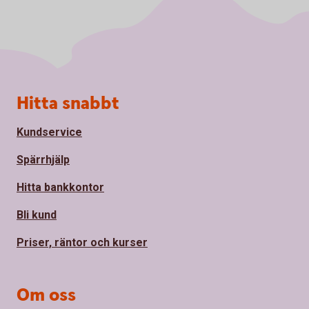
Sidfot
Hitta snabbt
Kundservice
Spärrhjälp
Hitta bankkontor
Bli kund
Priser, räntor och kurser
Om oss