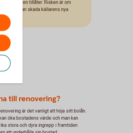
m väderleken tillåter. Risken är om
ryser och kan skada källarens nya
nad.
na till renovering?
renovering är det vanligt att höja sitt bolån.
kan öka bostadens värde och man kan
ika stora och dyra ingrepp i framtiden
m att underhålla sin bostad.