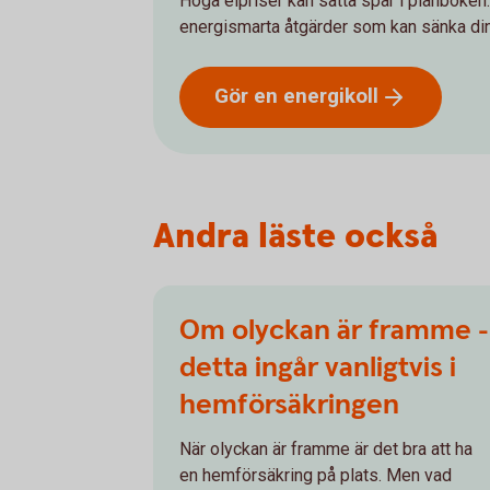
Höga elpriser kan sätta spår i plånboken.
energismarta åtgärder som kan sänka din
Gör en
energikoll
Andra läste också
Om olyckan är framme -
detta ingår vanligtvis i
hemförsäkringen
När olyckan är framme är det bra att ha
en hemförsäkring på plats. Men vad