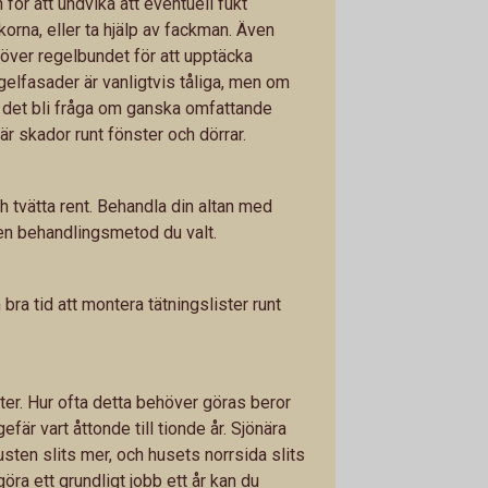
för att undvika att eventuell fukt
orna, eller ta hjälp av fackman. Även
över regelbundet för att upptäcka
gelfasader är vanligtvis tåliga, men om
 det bli fråga om ganska omfattande
är skador runt fönster och dörrar.
h tvätta rent. Behandla din altan med
 den behandlingsmetod du valt.
ra tid att montera tätningslister runt
er. Hur ofta detta behöver göras beror
efär vart åttonde till tionde år. Sjönära
sten slits mer, och husets norrsida slits
göra ett grundligt jobb ett år kan du