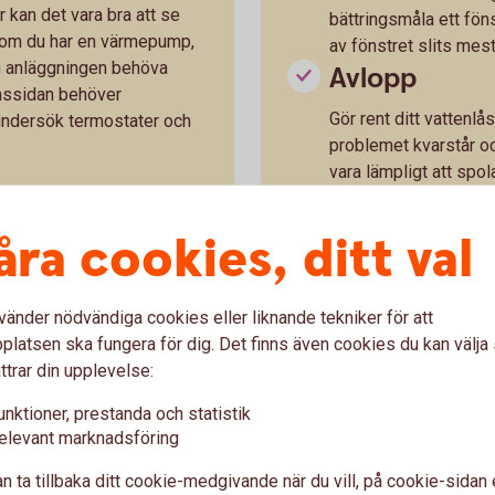
kan det vara bra att se
bättringsmåla ett föns
 om du har en värmepump,
av fönstret slits mest
an anläggningen behöva
Avlopp
onssidan behöver
Gör rent ditt vattenlå
 undersök termostater och
problemet kvarstår oc
vara lämpligt att spo
behöva anlita en spol
ntuella möbler eller annat
Utomhusbru
åra cookies, ditt val
nden.
Undersök var du har d
för dränering och dag
vänder nödvändiga cookies eller liknande tekniker för att
entilation kan det vara bra
sand eller annan smu
latsen ska fungera för dig. Det finns även cookies du kan välj
pa så att släpljus bildas,
uppsamlingsbrunn rin
ttrar din upplevelse:
rande skimmer, ungefär
dagvattenledning elle
cken på mikrobiell påväxt
på tomten.
unktioner, prestanda och statistik
Dränering
elevant marknadsföring
Kan påbörjas så fort t
n ta tillbaka ditt cookie-medgivande när du vill, på cookie-sidan 