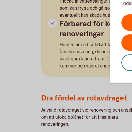
Plocka in vattenslangar så att de int
under
som kan frysa och gå sönder. Ta bo
eventuellt kan skada huset. Skydda
Förbered för komma
renoveringar
Hösten är en bra tid att ta in offerte
fasadrenovering, dränering, takre
tänkt göra längre fram. Då ligger du 
kommer och vädret underlättar att j
Dra fördel av rotavdraget
Använd rotavdraget vid renovering och ansö
om att utöka bolånet för att finansiera
renoveringen.