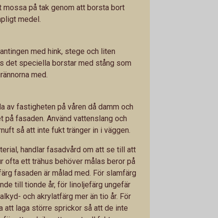
rt mossa på tak genom att borsta bort
pligt medel.
antingen med hink, stege och liten
nns det speciella borstar med stång som
grännorna med.
pola av fastigheten på våren då damm och
et på fasaden. Använd vattenslang och
uft så att inte fukt tränger in i väggen.
ial, handlar fasadvård om att se till att
Hur ofta ett trähus behöver målas beror på
 färg fasaden är målad med. För slamfärg
nde till tionde år, för linoljefärg ungefär
 alkyd- och akrylatfärg mer än tio år. För
 att laga större sprickor så att de inte