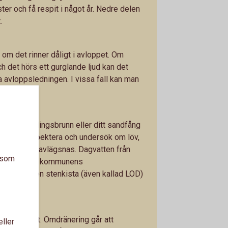
ter och få respit i något år. Nedre delen
.
s om det rinner dåligt i avloppet. Om
h det hörs ett gurglande ljud kan det
la avloppsledningen. I vissa fall kan man
firma.
nnar
in uppsamlingsbrunn eller ditt sandfång
vatten. Inspektera och undersök om löv,
ts behöver avlägsnas. Dagvatten från
a som
ner ofta till kommunens
r till en egen stenkista (även kallad LOD)
jälen släppt. Omdränering går att
eller