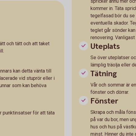
spricker ännu mer och 
kommer in. Täta sprick
tegelfasad bör du se 
eventuella skador. Te
teglet går sönder kan
renovering. Vanligast 
ätt och tätt och att taket
Uteplats
ll.
Se över uteplatser oc
lämplig träolja eller
nars kan detta vänta till
Tätning
lacerade vid stuprör eller i
Vår och sommar är en b
brunnar som kan behöva
fönster och dörrar.
Fönster
Skrapa och måla fönst
r punktinsatser för att täta
på var du bor, men ung
hus och hus på västku
minst. Hinner du inte 