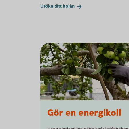
Utöka ditt
bolån
Gör en energikoll