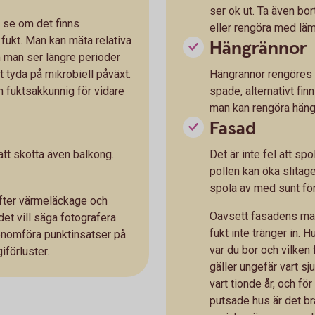
ser ok ut. Ta även bo
h se om det finns
eller rengöra med läm
å fukt. Man kan mäta relativa
Hängrännor
m man ser längre perioder
tyda på mikrobiell påväxt.
Hängrännor rengöres 
en fuktsakkunnig för vidare
spade, alternativt fi
man kan rengöra hän
Fasad
 att skotta även balkong.
Det är inte fel att s
pollen kan öka slitag
spola av med sunt förn
 efter värmeläckage och
Oavsett fasadens mater
et vill säga fotografera
fukt inte tränger in. 
enomföra punktinsatser på
var du bor och vilken
iförluster.
gäller ungefär vart sju
vart tionde år, och för
putsade hus är det bra