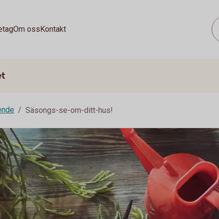
etag
Om oss
Kontakt
et
ende
Säsongs-se-om-ditt-hus!