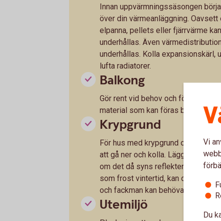
Innan uppvärmningssäsongen börjar 
över din värmeanläggning. Oavsett
elpanna, pellets eller fjärrvärme k
underhållas. Även värmedistributi
underhållas. Kolla expansionskärl,
lufta radiatorer.
Balkong
Gör rent vid behov och förankra eve
V
material som kan föras bort med vi
Krypgrund
Vi an
För hus med krypgrund och uteluftsv
webbp
att gå ner och kolla. Lägg en ficklam
förbä
om det då syns reflekterande glim
som frost vintertid, kan det vara te
F
och fackman kan behöva rådfrågas.
R
Utemiljö
Du ka