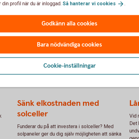
e är kopplade till vatten
genomföra året runt o
 din profil när du är inloggad.
Så hanterar vi
cookies
.
rt växtlighet på hus som
återfyllnadsmassor f
 trädgårdsplantor.
fuktskydd vid återfyll
Godkänn alla cookies
nde
Bara nödvändiga cookies
r för till exempel
novering med mera som du
tidigt i pipen när våren
Cookie-inställningar
obbet utförs.
Sänk elkostnaden med
Lå
solceller
k
Vid 
Det 
Funderar du på att investera i solceller? Med
undv
solpaneler ger du dig själv möjligheten att sänka
geno