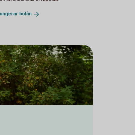
fungerar
bolån