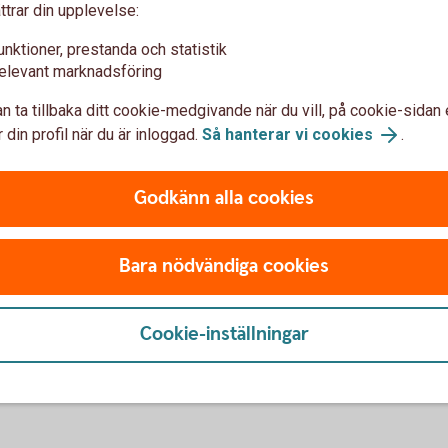
ttrar din upplevelse:
 förstörelse, brand?
 hyra i förskott är inget konstigt. Gör upp i
unktioner, prestanda och statistik
t vid uppsägning.
elevant marknadsföring
svärdens sida och din? En till två månader är
n ta tillbaka ditt cookie-medgivande när du vill, på cookie-sidan 
 din profil när du är inloggad.
Så hanterar vi cookies
.
rbrukning
Godkänn alla cookies
du bjuder över vänner? Och får man ”låna” mat
Bara nödvändiga cookies
lera gemensamma ytor, som kök, badrum och
lregler, städdagar och underhåll.
Cookie-inställningar
kanske hemma hos föräldrar kan spara pengar
a lätt att glömma bort att föräldrar betalar
 streamingtjänster, försäkringar och andra