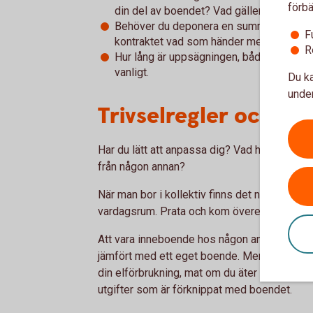
förbä
din del av boendet? Vad gäller vid stöld,
Behöver du deponera en summa? Att betala
F
kontraktet vad som händer med förskotte
R
Hur lång är uppsägningen, både från hyre
vanligt.
Du ka
under
Trivselregler och fö
Har du lätt att anpassa dig? Vad händer om 
från någon annan?
När man bor i kollektiv finns det normalt f
vardagsrum. Prata och kom överens om trivse
Att vara inneboende hos någon annan eller 
jämfört med ett eget boende. Men det kan var
din elförbrukning, mat om du äter hemma, tv,
utgifter som är förknippat med boendet.