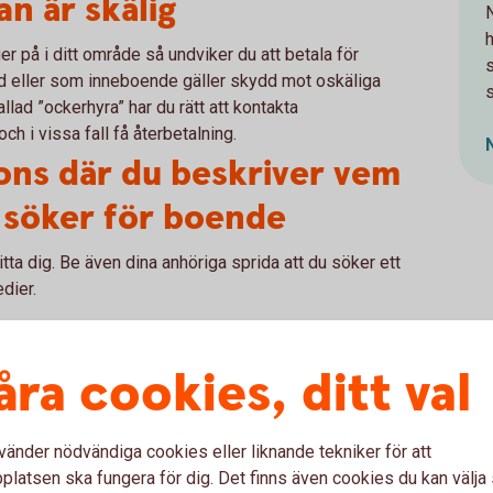
an är skälig
h
 på i ditt område så undviker du att betala för
d eller som inneboende gäller skydd mot oskäliga
s
allad ”ockerhyra” har du rätt att kontakta
h i vissa fall få återbetalning.
ons där du beskriver vem
 söker för boende
itta dig. Be även dina anhöriga sprida att du söker ett
edier.
åra cookies, ditt val
t boende - skriv kontrakt
g, delat kök? När ska hyran vara betald? Vad
vänder nödvändiga cookies eller liknande tekniker för att
ot annat av dig? Skottning, gräsklippning?
latsen ska fungera för dig. Det finns även cookies du kan välj
bär ansvar om det uppstår en vattenläcka i