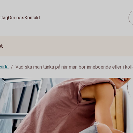
etag
Om oss
Kontakt
et
ende
Vad ska man tänka på när man bor inneboende eller i koll