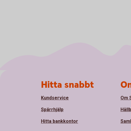
Sidfot
Hitta snabbt
Om
Kundservice
Om S
Spärrhjälp
Håll
Hitta bankkontor
Sam