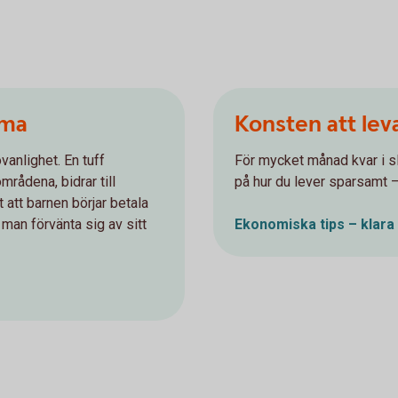
mma
Konsten att lev
vanlighet. En tuff
För mycket månad kvar i sl
rådena, bidrar till
på hur du lever sparsamt – u
 att barnen börjar betala
man förvänta sig av sitt
Ekonomiska tips – klara 