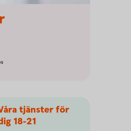
r
ps
Våra tjänster för
dig 18-21