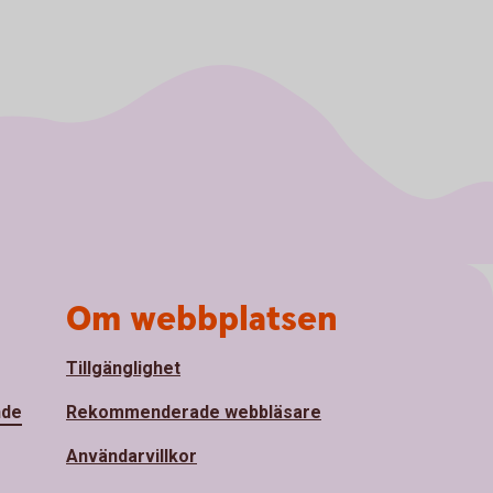
Om webbplatsen
Tillgänglighet
nde
Rekommenderade webbläsare
Användarvillkor