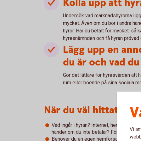
Kolla upp att hyr
Undersök vad marknadshyrorna ligger
mycket. Även om du bor i andra han
hyror. Har du betalt för mycket, så k
hyresnämnden och få hyran prövad oc
Lägg upp en ann
du är och vad du
Gör det lättare för hyresvärden att h
rum eller boende på sina sociala m
V
När du väl hittat dit
Vad ingår i hyran? Internet, hemförsäkrin
Vi an
händer om du inte betalar? Förväntas någ
webbp
Behöver du en egen hemförsäkring? Vem 