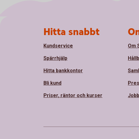
Sidfot
Hitta snabbt
Om
Kundservice
Om S
Spärrhjälp
Håll
Hitta bankkontor
Sam
Bli kund
Pre
Priser, räntor och kurser
Jobb