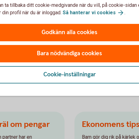
ja utifrån hur stora kostnader hushållet har
n ta tillbaka ditt cookie-medgivande när du vill, på cookie-sidan 
får man diskutera tillsammans. Men jag tycker
 din profil när du är inloggad.
Så hanterar vi cookies
.
st också är med och bidrar till hushållets
Godkänn alla cookies
are plan för vad som krävs för att sköta ett
Bara nödvändiga cookies
arnet hjälper till med matlagning, tvätt och
om man bodde hemifrån, säger Madelén
Cookie-inställningar
gräl om pengar
Ekonomens tips t
 partner har en
Barn gör dig rik på kärlek