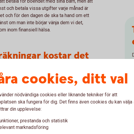
 att betala för boendet med sina barn, men att
mst och betala vissa utgifter varje månad är
ivet och för den dagen de ska ta hand om ett
änst om man inte börjar vänja dem vi det,
m inom finansiell hälsa.
räkningar kostar det
r
per
månad
för
en
åra cookies, ditt val
mma
om man inkluderar
emensamma kostnader.
vänder nödvändiga cookies eller liknande tekniker för att
latsen ska fungera för dig. Det finns även cookies du kan välj
ttrar din upplevelse:
t vara nödvändigt för att klara av den
unktioner, prestanda och statistik
ionen om pengarna är ändå lika viktig.
elevant marknadsföring