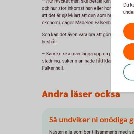
– Hur mycket man ska betala kan så klart skil
Du ka
och hur stor inkomst han eller hon har. Det 
under
att det är självklart att den som har en inkom
ekonomi, säger Madelen Falkenhäll.
Sen kan det även vara bra att göra upp en vid
hushåll.
– Kanske ska man lägga upp en plan för hur b
städning, saker man hade fått klara själv 
Falkenhäll.
Andra läser också
Så undviker ni onödiga 
Nästan alla som bor tillsammans med sin