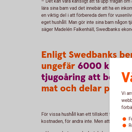
– Det kan vara känsligt att ta upp frågan om
lära sina barn vad det innebär att ha en inko
en viktig del i att förbereda dem för vuxenl
eget hushåll. Man gör inte sina barn någon tj
säger Madelén Falkenhäll, Swedbanks ekono
Enligt Swedbanks be
ungefär
6000
krono
V
tjugoåring
att
bo
he
mat och delar på g
Vi an
webbp
förbä
För vissa hushåll kan ett tillskott från barne
F
kostnaden, för andra inte. Men att ta diskuss
R