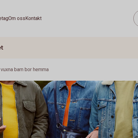
etag
Om oss
Kontakt
et
 vuxna barn bor hemma