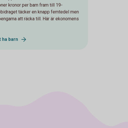
oner kronor per barn fram till 19-
ebidraget täcker en knapp femtedel men
 pengarna att räcka till. Här är ekonomens
t ha barn