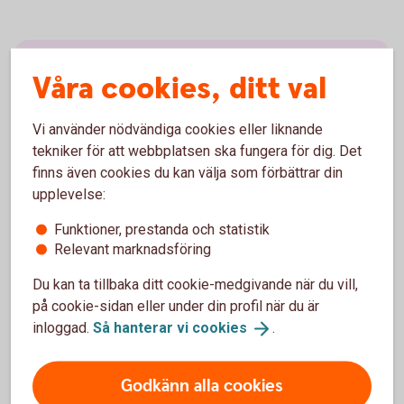
Fyra tips från vår
Våra cookies, ditt val
hållbarhetsekonom
Vi använder nödvändiga cookies eller liknande
tekniker för att webbplatsen ska fungera för dig. Det
Bestäm vad som är rättvist för er
finns även cookies du kan välja som förbättrar din
Ska ni ha gemensam, delad eller en egen
upplevelse:
variant utifrån era förutsättningar? Försök
Funktioner, prestanda och statistik
diskutera er fram till en lösning som känns bra.
Relevant marknadsföring
Och glöm inte hur ni ska hantera oförutsedda
händelser
Du kan ta tillbaka ditt cookie-medgivande när du vill,
Gör en budget
på cookie-sidan eller under din profil när du är
inloggad.
Så hanterar vi
cookies
.
Gör en budget och följ upp med jämna
mellanrum för att se att ni följer er plan. Spara
alla kvitton under några månader för att få en
Godkänn alla cookies
uppfattning om vilka utgifter ni har och vem