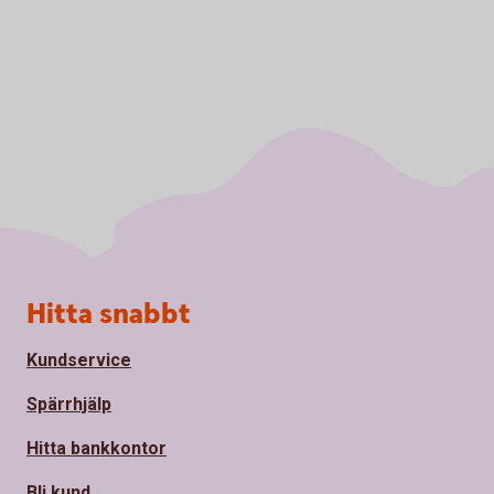
Sidfot
Hitta snabbt
Kundservice
Spärrhjälp
Hitta bankkontor
Bli kund