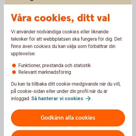
Ett äktenskapsförord skrivs under av båda
Våra cookies, ditt val
parter och registreras hos skatteverket för att
det ska vara giltigt.
Vi använder nödvändiga cookies eller liknande
tekniker för att webbplatsen ska fungera för dig. Det
finns även cookies du kan välja som förbättrar din
upplevelse:
Funktioner, prestanda och statistik
Relevant marknadsföring
Du kan ta tillbaka ditt cookie-medgivande när du vill,
på cookie-sidan eller under din profil när du är
inloggad.
Så hanterar vi
cookies
.
Madelén Falkenhäll
Ekonom för Finansiell hälsa
Godkänn alla cookies