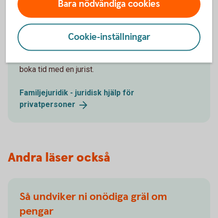
Bara nödvändiga cookies
Vill du ha hjälp med juridiken?
Cookie-inställningar
Skriv samboavtal, äktenskapsförord, testamente och
andra avtal. Välj om du vill skriva avtalen själv eller
boka tid med en jurist.
Familjejuridik - juridisk hjälp för
privatpersoner
Andra läser också
Så undviker ni onödiga gräl om
pengar