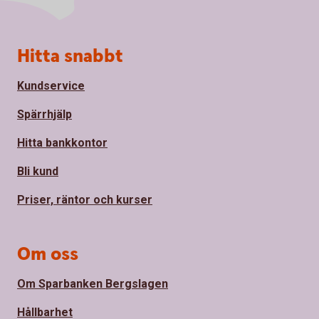
Sidfot
Hitta snabbt
Kundservice
Spärrhjälp
Hitta bankkontor
Bli kund
Priser, räntor och kurser
Om oss
Om Sparbanken Bergslagen
Hållbarhet