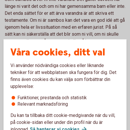
länge ni varit det och om ni har gemensamma barn eller inte.
Det enda sättet för er att ärva varandra är att skriva ett
testamente. Om ni är sambos kan det vara en god idé att gå
igenom hela er livssituation med en erfaren jurist. På så
sätt kan ni säkerställa att det blir som ni vill, om ni skulle
separera eller om någon av er skulle gå bort.
Våra cookies, ditt val
Vi använder nödvändiga cookies eller liknande
Mall för samboavtal eller boka
tekniker för att webbplatsen ska fungera för dig. Det
finns även cookies du kan välja som förbättrar din
rådgivning?
upplevelse:
Vill ni ha en bra mall för att skriva samboavtal
Funktioner, prestanda och statistik
online? Eller få hjälp i en rådgivning? Välj mellan att
Relevant marknadsföring
skriva avtalet själva eller boka tid med en jurist. Som
kund hos oss får du hjälp av Götmars Juridik och
Du kan ta tillbaka ditt cookie-medgivande när du vill,
Lexly till förmånligt pris.
på cookie-sidan eller under din profil när du är
inloggad.
Så hanterar vi
cookies
.