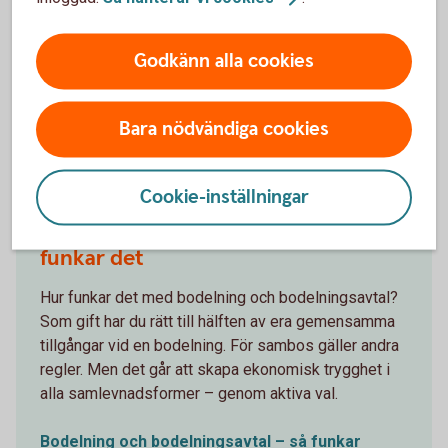
Götmars Juridik
(gotmars.se)
Lexly
(lexly.se)
Godkänn alla cookies
Bara nödvändiga cookies
Andra läser också
Cookie-inställningar
Bodelning och bodelningsavtal – så
funkar det
Hur funkar det med bodelning och bodelningsavtal?
Som gift har du rätt till hälften av era gemensamma
tillgångar vid en bodelning. För sambos gäller andra
regler. Men det går att skapa ekonomisk trygghet i
alla samlevnadsformer – genom aktiva val.
Bodelning och bodelningsavtal – så funkar