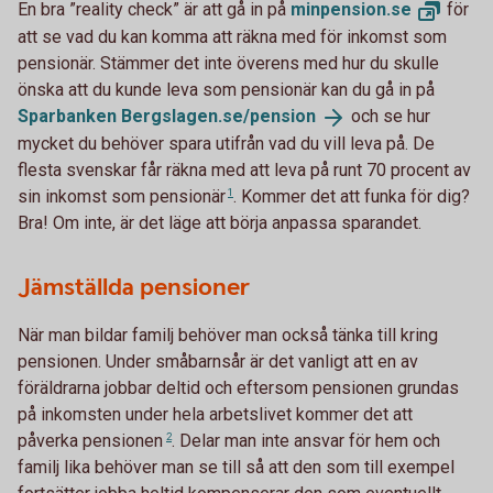
En bra ”reality check” är att gå in på
minpension.
se
för
att se vad du kan komma att räkna med för inkomst som
pensionär. Stämmer det inte överens med hur du skulle
önska att du kunde leva som pensionär kan du gå in på
Sparbanken
Bergslagen.se/pension
och se hur
mycket du behöver spara utifrån vad du vill leva på. De
flesta svenskar får räkna med att leva på runt 70 procent av
sin inkomst som
pensionär
1
. Kommer det att funka för dig?
Bra! Om inte, är det läge att börja anpassa sparandet.
Jämställda pensioner
När man bildar familj behöver man också tänka till kring
pensionen. Under småbarnsår är det vanligt att en av
föräldrarna jobbar deltid och eftersom pensionen grundas
på inkomsten under hela arbetslivet kommer det att
påverka
pensionen
2
. Delar man inte ansvar för hem och
familj lika behöver man se till så att den som till exempel