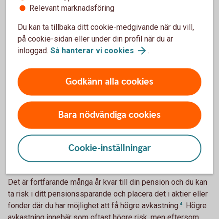
2 250 eller 3 000 kronor per
månad
3
.
Relevant marknadsföring
Kanske har du också i det här stadiet av din karriär kommit
Du kan ta tillbaka ditt cookie-medgivande när du vill,
upp i lön. Tjänar du runt 56 000 kronor eller mer per månad
på cookie-sidan eller under din profil när du är
kan det vara en bra idé att löneväxla, det vill säga att låta
inloggad.
Så hanterar vi
cookies
.
din arbetsgivare sätta av mer i pension i utbyte mot mindre
lön. Din bruttolön efter löneväxlingen bör inte understiga 56
Godkänn alla cookies
100 kronor per månad, då går du miste om avsättningen till
din allmänna pension. Avsättningen dras från bruttolönen,
vilket innebär lägre skatt för arbetstagaren men även för
Bara nödvändiga cookies
arbetsgivaren, som i stället kan skjuta till lite extra i
sparande till arbetstagaren.
Cookie-inställningar
Val av sparande och arbetad tid
Det är fortfarande många år kvar till din pension och du kan
ta risk i ditt pensionssparande och placera det i aktier eller
fonder där du har möjlighet att få högre
avkastning
4
. Högre
avkastning innebär som oftast högre risk, men eftersom