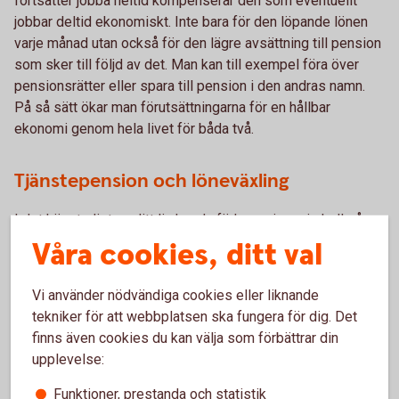
fortsätter jobba heltid kompenserar den som eventuellt
jobbar deltid ekonomiskt. Inte bara för den löpande lönen
varje månad utan också för den lägre avsättning till pension
som sker till följd av det. Man kan till exempel föra över
pensionsrätter eller spara till pension i den andras namn.
På så sätt ökar man förutsättningarna för en hållbar
ekonomi genom hela livet för båda två.
Tjänstepension och löneväxling
I det här stadiet av ditt liv har du förhoppningsvis koll på
det där med tjänstepension. Även om många inte tänker på
Våra cookies, ditt val
det, är det den viktigaste löneförmånen. Så se till att din
arbetsgivare erbjuder tjänstepension. Om inte, försök få din
Vi använder nödvändiga cookies eller liknande
arbetsgivare att göra det, eller förhandla om att bli
tekniker för att webbplatsen ska fungera för dig. Det
kompenserad på annat sätt och sätt upp ett eget sparande
finns även cookies du kan välja som förbättrar din
på motsvarande belopp. Avsättningen till tjänstepension är
upplevelse:
1 350 eller 1 800 kronor per månad om man har en lön på
30 000 kronor. Med en lön på 50 000 kronor är avsättningen
Funktioner, prestanda och statistik