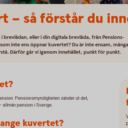
t – så förstår du inn
 brevlådan, eller i din digitala brevlåda, från Pensions­
 som inte ens öppnar kuvertet? Du är inte ensam, mång
rstå. Därför går vi igenom innehållet, punkt för punkt.
et?
pension. Pensionsmyndigheten sänder ut det,
 ut – allmän pension i Sverige.
range kuvertet?