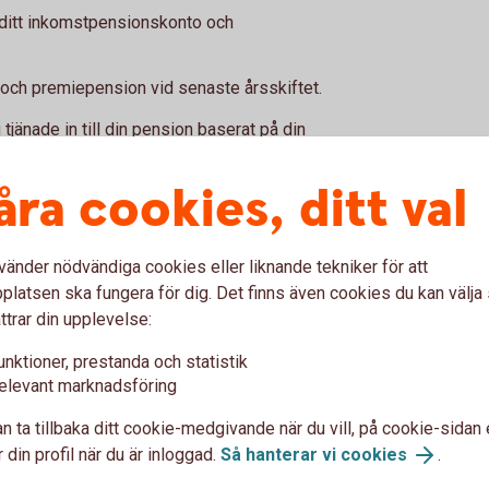
 ditt inkomstpensionskonto och
ch premiepension vid senaste årsskiftet.
änade in till din pension baserat på din
åra cookies, ditt val
on -
Om någon avlider innan pensionen är
 pensionssparare.
vgifter som tas ut för att hantera din pension
vänder nödvändiga cookies eller liknande tekniker för att
latsen ska fungera för dig. Det finns även cookies du kan välj
ttrar din upplevelse:
pension har ökat eller minskat i värde under
unktioner, prestanda och statistik
elevant marknadsföring
n ta tillbaka ditt cookie-medgivande när du vill, på cookie-sidan 
 din profil när du är inloggad.
Så hanterar vi cookies
.
hemsida
för en detaljerad prognos på hur står