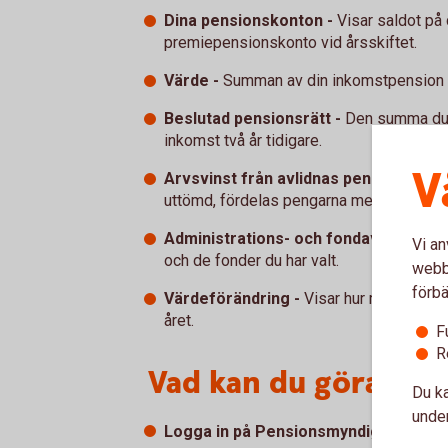
Dina pensionskonton -
Visar saldot på
premiepensionskonto vid årsskiftet.
Värde -
Summan av din inkomstpension o
Beslutad pensionsrätt -
Den summa du tj
inkomst två år tidigare.
V
Arvsvinst från avlidnas pensionskont
uttömd, fördelas pengarna mellan övriga
Administrations- och fondavgifter -
A
Vi an
och de fonder du har valt.
webbp
förbä
Värdeförändring -
Visar hur mycket din 
året.
F
R
Vad kan du göra nu?
Du ka
under
Logga in på Pensionsmyndighetens 