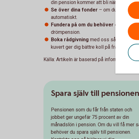
din pension kommer att bli när du blir pe
Se över dina fonder
– om du inte har gj
automatiskt.
Fundera på om du behöver ett extra
drömpension.
Boka rådgivning
med oss så hjälper vi di
kuvert ger dig bättre koll på framtiden – 
Källa: Artikeln är baserad på information frå
Spara själv till pensione
Pensionen som du får från staten och
jobbet ger ungefär 75 procent av din
månadslön i pension. Om du vill få mer s
behöver du spara själv till pensionen.