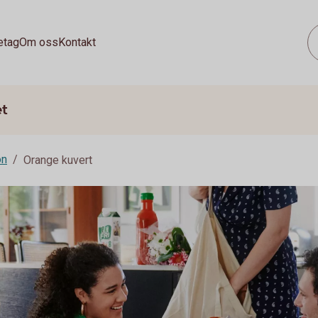
etag
Om oss
Kontakt
et
on
Orange kuvert