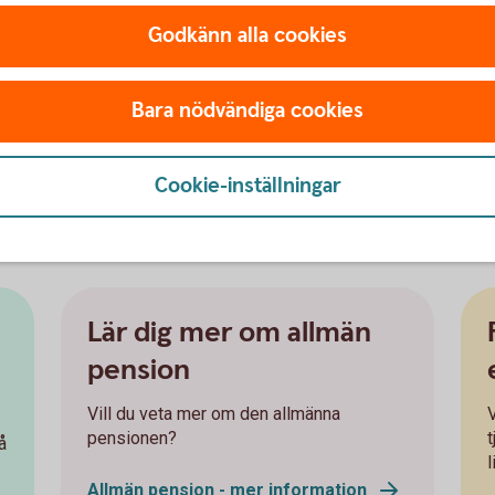
nsionär.
Godkänn alla cookies
ort ett aktivt val placeras din premiepension
 pensionssparande
för att nå din
Bara nödvändiga cookies
g att få koll på läget. Att förstå ditt orange
och möjligheten att påverka din pension i tid.
Cookie-inställningar
n
www.pensionsmyndigheten.se
n
Lär dig mer om allmän
pension
Vill du veta mer om den allmänna
V
pensionen?
å
l
Allmän pension - mer information