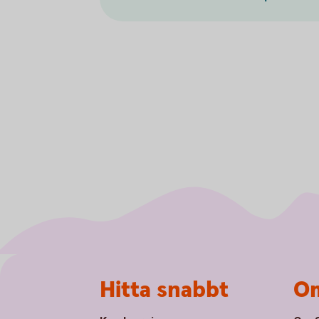
Sidfot
Hitta snabbt
Om