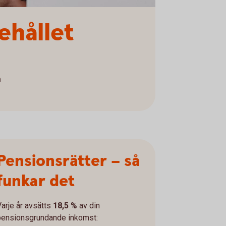
ehållet
a
Pensionsrätter – så
funkar det
Varje år avsätts
18,5 %
av din
pensionsgrundande inkomst: