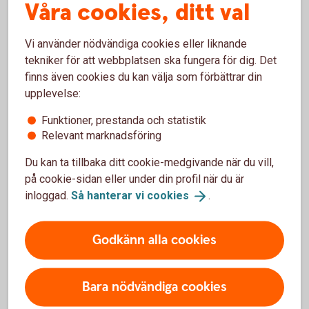
Våra cookies, ditt val
Vi använder nödvändiga cookies eller liknande
Börja pensionsspara
tekniker för att webbplatsen ska fungera för dig. Det
finns även cookies du kan välja som förbättrar din
Så mycket behöver du pensionsspara - räkna själv.
upplevelse:
Funktioner, prestanda och statistik
Pensionsspara - räkna ut din
pension
Relevant marknadsföring
Du kan ta tillbaka ditt cookie-medgivande när du vill,
på cookie-sidan eller under din profil när du är
inloggad.
Så hanterar vi
cookies
.
Vill du veta mer om pension?
Godkänn alla cookies
Få koll på hur pensionen fungerar och hur du kan
påverka den - vi hjälper dig på vägen.
Bara nödvändiga cookies
Pension - mer
information