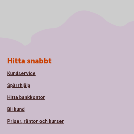
Sidfot
Hitta snabbt
Kundservice
Spärrhjälp
Hitta bankkontor
Bli kund
Priser, räntor och kurser