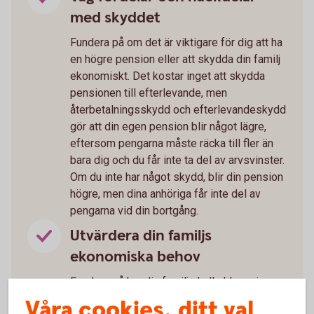
med skyddet
Fundera på om det är viktigare för dig att ha
en högre pension eller att skydda din familj
ekonomiskt. Det kostar inget att skydda
pensionen till efterlevande, men
återbetalningsskydd och efterlevandeskydd
gör att din egen pension blir något lägre,
eftersom pengarna måste räcka till fler än
bara dig och du får inte ta del av arvsvinster.
Om du inte har något skydd, blir din pension
högre, men dina anhöriga får inte del av
pengarna vid din bortgång.
Utvärdera din familjs
ekonomiska behov
Fundera på hur din familj skulle klara sig
ekonomiskt om du går bort. Om det är
Våra cookies, ditt val