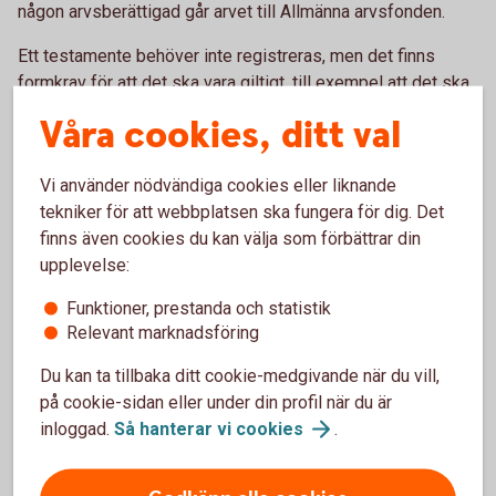
någon arvsberättigad går arvet till Allmänna arvsfonden.
Ett testamente behöver inte registreras, men det finns
formkrav för att det ska vara giltigt, till exempel att det ska
vara upprättat i skriftlig form och undertecknat av dig och
Våra cookies, ditt val
två vittnen.
Vi använder nödvändiga cookies eller liknande
Särkullbarn
tekniker för att webbplatsen ska fungera för dig. Det
finns även cookies du kan välja som förbättrar din
För gifta par som har gemensamma barn gäller att den
upplevelse:
efterlevande partnern ärver allt. Men om den avlidne
efterlämnar barn från tidigare förhållanden, så kallade
Funktioner, prestanda och statistik
Relevant marknadsföring
särkullbarn, har de alltid rätt att få ut sin arvslott direkt då
föräldern gått bort. Önskar ni att den efterlevande ska ha
Du kan ta tillbaka ditt cookie-medgivande när du vill,
del i arvet måste ni
skriva ett
testamente
.
på cookie-sidan eller under din profil när du är
inloggad.
Så hanterar vi
cookies
.
Ett särkullbarn kan välja att avstå från sin laglott/arvslott till
förmån för den efterlevande partnern och istället kräva ut
sitt arv när denne har gått bort.