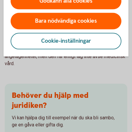
Godkänn alla cookies
Framtidsfullmakt
Bara nödvändiga cookies
Genom att upprätta en
framtidsfullmakt
kan du
bestämma vem som ska få rätten att fatta beslut åt dig när
Cookie-inställningar
du inte själv har möjlighet, till exempel på grund av sjukdom.
Framtidsfullmakten kan gälla ekonomiska och personliga
angelägenheter, men den får enligt lag inte avse medicinsk
vård.
Behöver du hjälp med
juridiken?
Vi kan hjälpa dig till exempel när du ska bli sambo,
ge en gåva eller gifta dig.