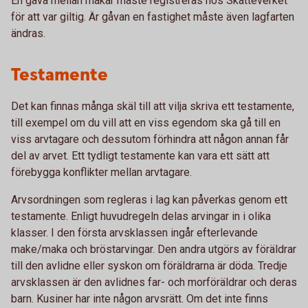
En gåva mellan makar måste registreras hos Skatteverket
för att var giltig. Är gåvan en fastighet måste även lagfarten
ändras.
Testamente
Det kan finnas många skäl till att vilja skriva ett testamente,
till exempel om du vill att en viss egendom ska gå till en
viss arvtagare och dessutom förhindra att någon annan får
del av arvet. Ett tydligt testamente kan vara ett sätt att
förebygga konflikter mellan arvtagare.
Arvsordningen som regleras i lag kan påverkas genom ett
testamente. Enligt huvudregeln delas arvingar in i olika
klasser. I den första arvsklassen ingår efterlevande
make/maka och bröstarvingar. Den andra utgörs av föräldrar
till den avlidne eller syskon om föräldrarna är döda. Tredje
arvsklassen är den avlidnes far- och morföräldrar och deras
barn. Kusiner har inte någon arvsrätt. Om det inte finns