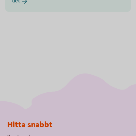
det
Sidfot
Hitta snabbt