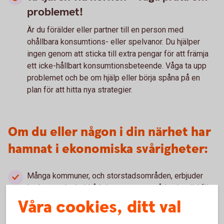
problemet!
Är du förälder eller partner till en person med
ohållbara konsumtions- eller spelvanor. Du hjälper
ingen genom att sticka till extra pengar för att främja
ett icke-hållbart konsumtionsbeteende. Våga ta upp
problemet och be om hjälp eller börja spåna på en
plan för att hitta nya strategier.
Om du eller någon i din närhet har
hamnat i ekonomiska svårigheter:
Många kommuner, och storstadsområden, erbjuder
budget- och skuldrådgivare som ger råd och stöd för
att få ordning på din ekonomi.
Våra cookies, ditt val
Konsumentverket arbetar med att hjälpa konsumenter
att få ekonomin att gå ihop. På