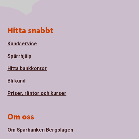
Sidfot
Hitta snabbt
Kundservice
Spärrhjälp
Hitta bankkontor
Bli kund
Priser, räntor och kurser
Om oss
Om Sparbanken Bergslagen