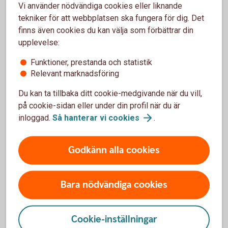
Vi använder nödvändiga cookies eller liknande
konsumentverkets
webbplats
kan du testa att
tekniker för att webbplatsen ska fungera för dig. Det
göra en egen budget.
finns även cookies du kan välja som förbättrar din
Hjälp med skuldsanering går att få hos
upplevelse:
Kronofogden
Funktioner, prestanda och statistik
Relevant marknadsföring
Du kan ta tillbaka ditt cookie-medgivande när du vill,
Vilka utgifter har du?
på cookie-sidan eller under din profil när du är
inloggad.
Så hanterar vi
cookies
.
Med Utgiftskollen håller du enkelt koll på utgifterna
och får en bra kontoöversikt. Aktivera funktionen i
Godkänn alla cookies
vår app och kom igång.
Få koll på dina köp med
Utgiftskollen
Bara nödvändiga cookies
Cookie-inställningar