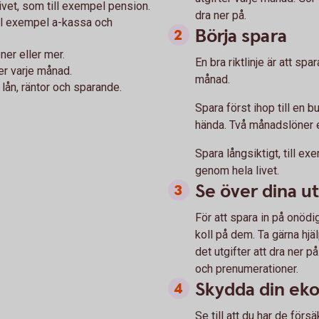
livet, som till exempel pension.
dra ner på.
ill exempel a-kassa och
Börja spara
ner eller mer.
En bra riktlinje är att spa
er varje månad.
månad.
lån, räntor och sparande.
Spara först ihop till en 
hända. Två månadslöner ef
Spara långsiktigt, till ex
genom hela livet.
Se över dina ut
För att spara in på onödi
koll på dem. Ta gärna hjä
det utgifter att dra ner p
och prenumerationer.
Skydda din ek
Se till att du har de förs