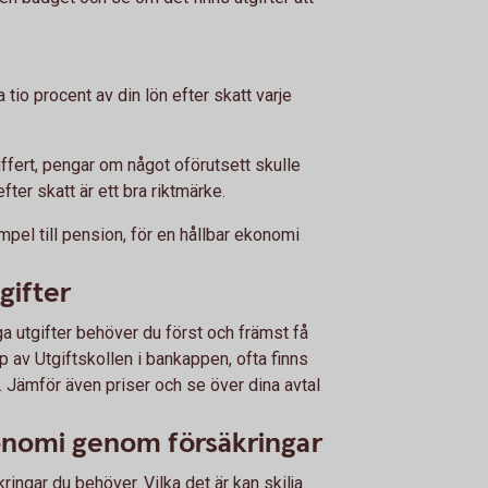
ra tio procent av din lön efter skatt varje
buffert, pengar om något oförutsett skulle
ter skatt är ett bra riktmärke.
empel till pension, för en hållbar ekonomi
gifter
ga utgifter behöver du först och främst få
lp av Utgiftskollen i bankappen, ofta finns
å. Jämför även priser och se över dina avtal
onomi genom försäkringar
äkringar du behöver. Vilka det är kan skilja