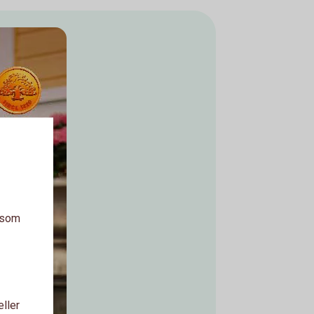
a som
eller