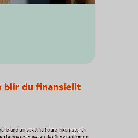
 blir du finansiellt
bär bland annat att ha högre inkomster än
 en budget och se om det finns utgifter att