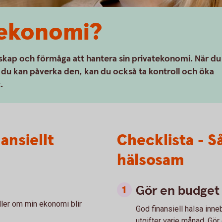
 ekonomi?
nskap och förmåga att hantera sin privatekonomi. När du
r du kan påverka den, kan du också ta kontroll och öka
t.
ansiellt
Checklista - Så
hälsosam
Gör en budget
ller om min ekonomi blir
God finansiell hälsa inne
utgifter varje månad. Gör