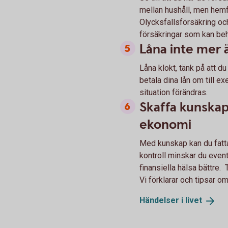
mellan hushåll, men hemfö
Olycksfallsförsäkring oc
försäkringar som kan beh
Låna inte mer ä
Låna klokt, tänk på att d
betala dina lån om till e
situation förändras.
Skaffa kunskap 
ekonomi
Med kunskap kan du fatta
kontroll minskar du event
finansiella hälsa bättre.
Vi förklarar och tipsar o
Händelser i
livet