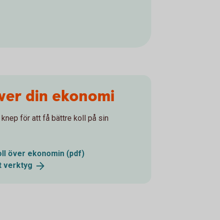
över din ekonomi
nep för att få bättre koll på sin
oll över ekonomin (pdf)
lt
verktyg