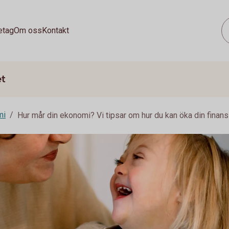
etag
Om oss
Kontakt
et
mi
Hur mår din ekonomi? Vi tipsar om hur du kan öka din finansi