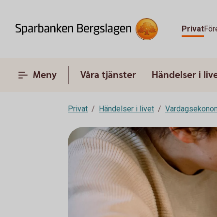
Privat
För
Meny
Våra tjänster
Händelser i liv
Privat
Händelser i livet
Vardagsekono