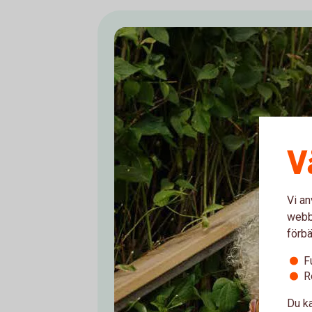
V
Vi an
webbp
förbä
F
R
Du ka