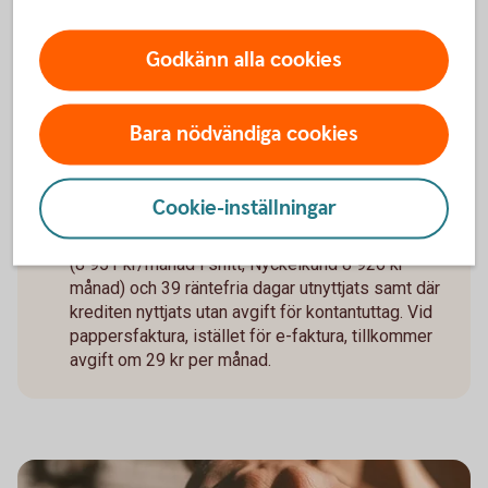
Platinum
Godkänn alla cookies
Ränta för närvarande 13,05 % (2025-10-01),
rörlig. Årsavgift 1 700 kr.
Utnyttjad kredit på 100 000 kr: effektiva räntan är
Bara nödvändiga cookies
för närvarande 14,62 % (Nyckelkund: 13,97 %)
och det sammanlagda belopp som ska betalas är
107 416 kr (Nyckelkund: 107 116 )
Cookie-inställningar
I ovan exempel återbetalas krediten med
månatliga avbetalningsbelopp under 12 månader
(8 951 kr/månad i snitt, Nyckelkund 8 926 kr
månad) och 39 räntefria dagar utnyttjats samt där
krediten nyttjats utan avgift för kontantuttag. Vid
pappersfaktura, istället för e-faktura, tillkommer
avgift om 29 kr per månad.