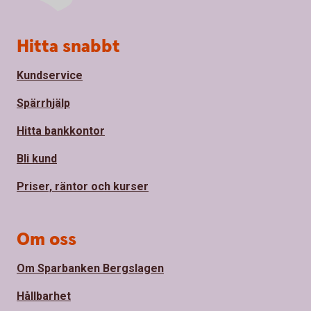
Sidfot
Hitta snabbt
Kundservice
Spärrhjälp
Hitta bankkontor
Bli kund
Priser, räntor och kurser
Om oss
Om Sparbanken Bergslagen
Hållbarhet