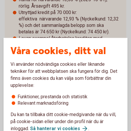
rörlig. Årsavgift 495 kr.
Utnyttjad kredit på 70 000 kr:
effektiva närvarande 12,93 % (Nyckelkund: 12,32
%) och det sammanlagda belopp som ska
betalas är 74 650 kr (Nyckelkund: 74 450 kr).
I ovan exempel återbetalas krediten med
månatliga avbetalningsbelopp under 12 månader
Våra cookies, ditt val
(6 221 kr/månad i snitt, Nyckelkund 6 204 kr
månad) och 39 räntefria dagar utnyttjats samt där
Vi använder nödvändiga cookies eller liknande
krediten nyttjats utan avgift för kontantuttag. Vid
pappersfaktura, istället för e-faktura, tillkommer
tekniker för att webbplatsen ska fungera för dig. Det
avgift om 29 kr per månad.
finns även cookies du kan välja som förbättrar din
upplevelse:
Funktioner, prestanda och statistik
Relevant marknadsföring
Räkneexempel Betal- och
Du kan ta tillbaka ditt cookie-medgivande när du vill,
på cookie-sidan eller under din profil när du är
kreditkort Mastercard
inloggad.
Så hanterar vi
cookies
.