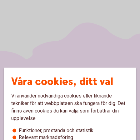
Sidfot
Hitta snabbt
Våra cookies, ditt val
Kundservice
Vi använder nödvändiga cookies eller liknande
Spärrhjälp
tekniker för att webbplatsen ska fungera för dig. Det
finns även cookies du kan välja som förbättrar din
Hitta bankkontor
upplevelse:
Bli kund
Funktioner, prestanda och statistik
Relevant marknadsföring
Priser, räntor och kurser