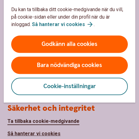
Du kan ta tillbaka ditt cookie-medgivande när du vill,
på cookie-sidan eller under din profil när du är
Om oss
inloggad.
Så hanterar vi
cookies
.
Om Sparbanken Bergslagen
Godkänn alla cookies
Hållbarhet
Samhällsengagemang
Bara nödvändiga cookies
Press
Jobba hos oss
Cookie-inställningar
Säkerhet och integritet
Ta tillbaka cookie-medgivande
Så hanterar vi cookies