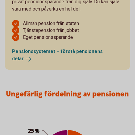
privat pensionssparande från dig själv. Du kan själv
vara med och påverka en hel del.
Allmän pension från staten
Tjänstepension från jobbet
Eget pensionssparande
Pensionssystemet – förstå pensionens
delar
Ungefärlig fördelning av pensionen
Ungefärlig fördelning av pensionen
Pie chart with 3 slices.
25 %
25 %