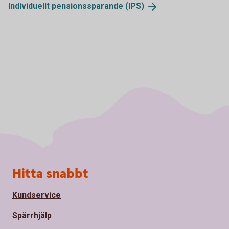
Individuellt pensionssparande
(IPS)
Sidfot
Hitta snabbt
Kundservice
Spärrhjälp