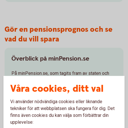
Gör en pensionsprognos och se
vad du vill spara
Överblick på minPension.se
På minPension.se, som tagits fram av staten och
pensionsbolagen, får du koll på pensionen:
Våra cookies, ditt val
Uppgifter om dina pensioner - inhämtas
automatiskt när du registrerar dig.
Vi använder nödvändiga cookies eller liknande
Tjänsten – snabb, enkel, oberoende och
tekniker för att webbplatsen ska fungera för dig. Det
kostnadsfri.
finns även cookies du kan välja som förbättrar din
Gör en pensionsprognos – se vad du förväntas
upplevelse:
få i pension.