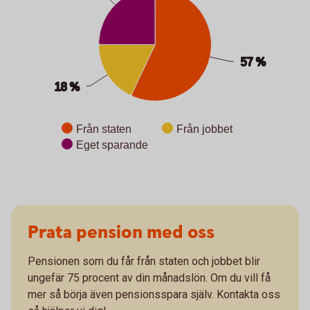
57 %
57 %
18 %
18 %
Från staten
Från jobbet
Eget sparande
End of interactive chart.
Prata pension med oss
Pensionen som du får från staten och jobbet blir
ungefär 75 procent av din månadslön. Om du vill få
mer så börja även pensionsspara själv. Kontakta oss