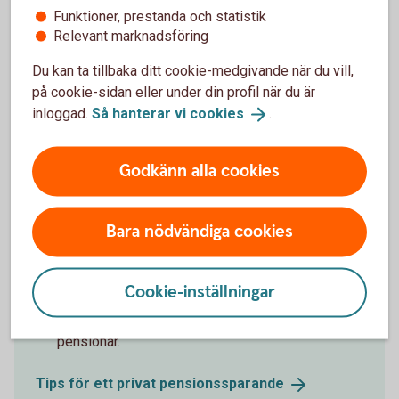
Funktioner, prestanda och statistik
Kolla in pensionen på
minPension.se
Relevant marknadsföring
Du kan ta tillbaka ditt cookie-medgivande när du vill,
på cookie-sidan eller under din profil när du är
inloggad.
Så hanterar vi
cookies
.
Hur mycket behöver du spara?
Godkänn alla cookies
Flera saker påverkar hur mycket du ska
pensionsspara:
Bara nödvändiga cookies
När du vill gå i pension.
Hur mycket du tjänar idag.
Om du jobbar heltid eller deltid.
Cookie-inställningar
Om du har tjänstepension eller inte.
Hur mycket du vill ha ut i månaden som
pensionär.
Tips för ett privat
pensionssparande