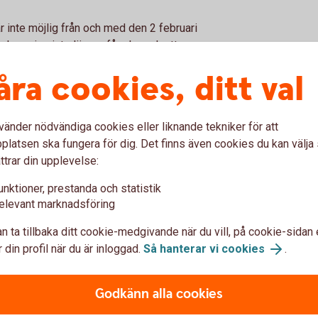
 inte möjlig från och med den 2 februari
talpension inte längre får ske och att
ed i produktsortimentet för nyförsäljning.
åra cookies, ditt val
gar innebär inte de nya reglerna någon
nte betala in nya premier till det befintliga
vtalad löpande premiebetalning. För redan
vänder nödvändiga cookies eller liknande tekniker för att
nde premiebetalning innebär detta att man
latsen ska fungera för dig. Det finns även cookies du kan välj
akt och storlek. Observera dock att det är
ttrar din upplevelse:
rsäkringsavtalets premiebetalning.
unktioner, prestanda och statistik
 svenska och utländska aktier, räntebärande
elevant marknadsföring
och derivatinstrument. Du kan när som helst,
n ta tillbaka ditt cookie-medgivande när du vill, på cookie-sidan 
under spartiden. Och utan att behöva deklarera
 din profil när du är inloggad.
Så hanterar vi cookies
.
åtgärder som gjorts i försäkringsdepån efter
Godkänn alla cookies
s redovisning av värdeutvecklingen i depån.
sked där Swedbank Försäkring bland annat