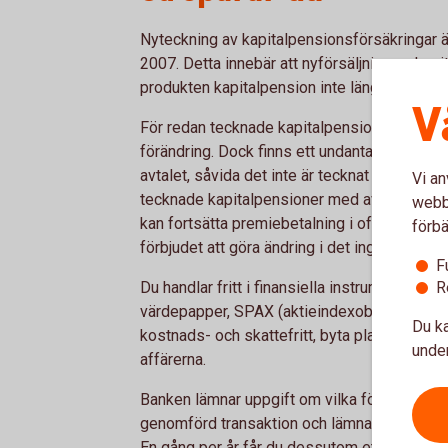
Nyteckning av kapitalpensionsförsäkringar är
2007. Detta innebär att nyförsäljning av kapi
produkten kapitalpension inte längre finns m
V
För redan tecknade kapitalpensionsförsäkrin
förändring. Dock finns ett undantag: man kan i
avtalet, såvida det inte är tecknat med en a
Vi an
tecknade kapitalpensioner med avtalad löpa
webbp
kan fortsätta premiebetalning i oförändrad t
förbä
förbjudet att göra ändring i det ingångna fö
F
Du handlar fritt i finansiella instrument som
R
värdepapper, SPAX (aktieindexobligationer) 
Du ka
kostnads- och skattefritt, byta placeringar 
under
affärerna.
Banken lämnar uppgift om vilka förvaltnings
genomförd transaktion och lämnar kvartalsvi
En gång per år får du dessutom ett värdebe