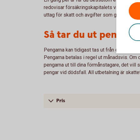
redovisar försäkringskapitalets värdeutveck
uttag för skatt och avgifter som gjorts under
Så tar du ut pengarn
Pengarna kan tidigast tas ut från din 55-årsd
Pengarna betalas i regel ut månadsvis. Om du
pengarna ut till dina förmånstagare, det vil
pengar vid dödsfall. All utbetalning är skattef
Pris