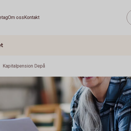
etag
Om oss
Kontakt
et
Kapitalpension Depå