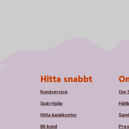
Sidfot
Hitta snabbt
Om
Kundservice
Om S
Spärrhjälp
Håll
Hitta bankkontor
Sam
Bli kund
Pre