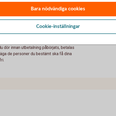
ling, eventuella premieinbetalningar samt de
Bara nödvändiga cookies
 året.
a
Cookie-inställningar
ag och kortaste utbetalningstid är fem år.
 dör innan utbetalning påbörjats, betalas
l säga de personer du bestämt ska få dina
ri.