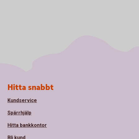
Sidfot
Hitta snabbt
Kundservice
Spärrhjälp
Hitta bankkontor
Bli kund