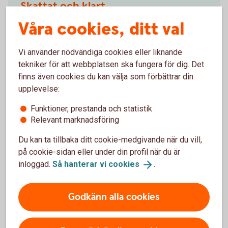
Skattat och klart
Våra cookies, ditt val
Du kan när som helst kostnads- och skattefritt
byta fonder under spartiden.
Vinst och uttag i Pensionsspar Privat är
Vi använder nödvändiga cookies eller liknande
skattefria. I stället dras en schablonskatt, så
tekniker för att webbplatsen ska fungera för dig. Det
kallad avkastningsskatt, varje år.
finns även cookies du kan välja som förbättrar din
Förtida uttag (så kallat återköp) är avgiftsfritt.
upplevelse:
Däremot tas ännu ej betald avkastningsskatt ut.
Funktioner, prestanda och statistik
Relevant marknadsföring
Du kan ta tillbaka ditt cookie-medgivande när du vill,
på cookie-sidan eller under din profil när du är
Mer information
inloggad.
Så hanterar vi
cookies
.
Pris
Godkänn alla cookies
Villkor och mer information