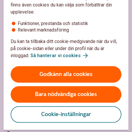
Sidfot
Hitta snabbt
finns även cookies du kan välja som förbättrar din
upplevelse:
Kundservice
Funktioner, prestanda och statistik
Spärrhjälp
Relevant marknadsföring
Hitta bankkontor
Du kan ta tillbaka ditt cookie-medgivande när du vill,
på cookie-sidan eller under din profil när du är
Bli kund
inloggad.
Så hanterar vi
cookies
.
Priser, räntor och kurser
Godkänn alla cookies
Om oss
Bara nödvändiga cookies
Om Sparbanken Bergslagen
Hållbarhet
Cookie-inställningar
Samhällsengagemang