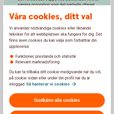
samma proportion som det partiella uttaget
Tillbaka
Våra cookies, ditt val
Vi använder nödvändiga cookies eller liknande
tekniker för att webbplatsen ska fungera för dig. Det
finns även cookies du kan välja som förbättrar din
Paus i pågående
upplevelse:
pensionsutbetalning
Funktioner, prestanda och statistik
Relevant marknadsföring
Du kan enkelt pausa din pensionsutbetalning och
Du kan ta tillbaka ditt cookie-medgivande när du vill,
även förkorta, förlänga eller ta bort en pågående
på cookie-sidan eller under din profil när du är
paus.
inloggad.
Så hanterar vi
cookies
.
Pausa din
pensionsutbetalning
Godkänn alla cookies