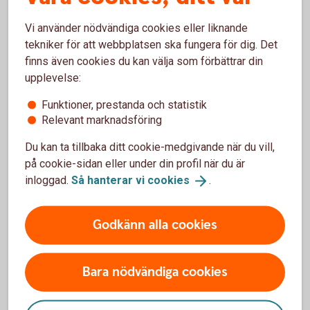
Vi använder nödvändiga cookies eller liknande
Pausa din
pensionsutbetalning
tekniker för att webbplatsen ska fungera för dig. Det
finns även cookies du kan välja som förbättrar din
upplevelse:
Funktioner, prestanda och statistik
Ansök
Relevant marknadsföring
Du kan ta tillbaka ditt cookie-medgivande när du vill,
Blankett för utbetalning (pdf)
på cookie-sidan eller under din profil när du är
Blankett partiellt uttag (pdf)
inloggad.
Så hanterar vi
cookies
.
Godkänn alla cookies
Bara nödvändiga cookies