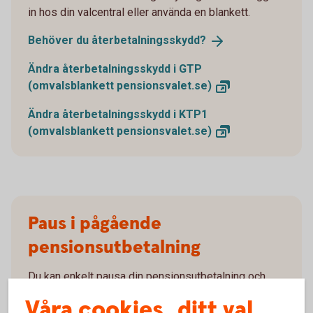
in hos din valcentral eller använda en blankett.
Behöver du
återbetalningsskydd?
Ändra återbetalningsskydd i GTP
(omvalsblankett
pensionsvalet.se)
Ändra återbetalningsskydd i KTP1
(omvalsblankett
pensionsvalet.se)
Paus i pågående
pensionsutbetalning
Du kan enkelt pausa din pensionsutbetalning och
även förkorta, förlänga eller ta bort en pågående
Våra cookies, ditt val
paus.