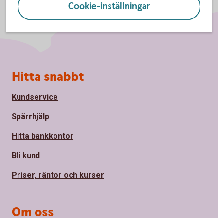
Cookie-inställningar
Sidfot
Hitta snabbt
Kundservice
Spärrhjälp
Hitta bankkontor
Bli kund
Priser, räntor och kurser
Om oss