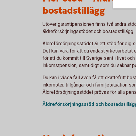
bostadstillägg
Utöver garantipensionen finns två andra stöd 
äldreförsörjningsstödet och bostadstillägg.
Äldreförsörjningsstödet är ett stöd för dig s
Det kan vara för att du endast yrkesarbetat en 
för att du kommit till Sverige sent i livet och
inkomstpension, samtidigt som du saknar pe
Du kan i vissa fall även få ett skattefritt bo
inkomster, tillgångar och familjesituation so
Äldreförsörjningsstödet prövas för alla pen
Äldreförsörjningsstöd och
bostadstilläg