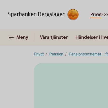
Privat
För
Meny
Våra tjänster
Händelser i liv
Privat
Pension
Pensionssystemet – fö