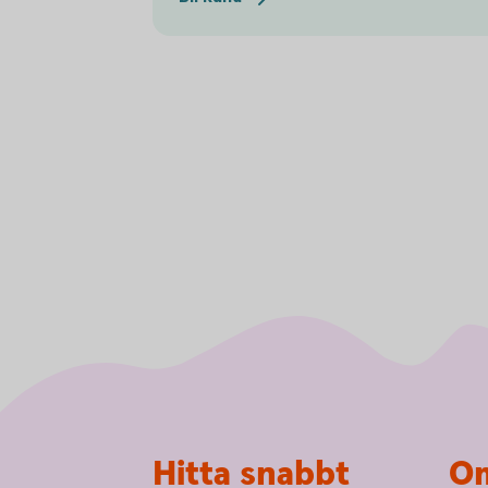
Sidfot
Hitta snabbt
Om