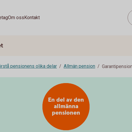
etag
Om oss
Kontakt
et
rstå pensionens olika delar
Allmän pension
Garantipensio
En del av den
allmänna
pensionen