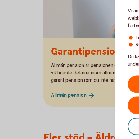
Vi an
webbp
förbä
F
R
Garantipension – e
Du ka
under
Allmän pension är pensionen du får från s
viktigaste delarna inom allmän pension
garantipension (om du inte haft någon, el
Allmän
pension
Fler stöd – Äldreför