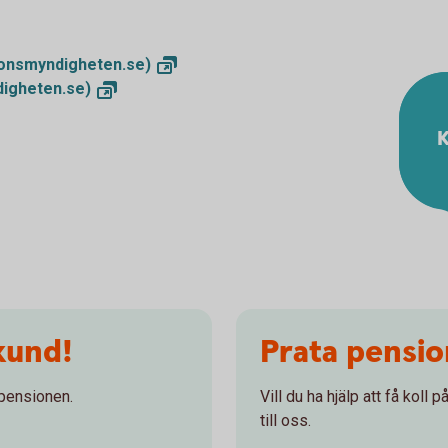
onsmyndigheten.se)
igheten.se)
K
kund!
Prata pensi
 pensionen.
Vill du ha hjälp att få koll
till oss.