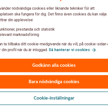
vänder nödvändiga cookies eller liknande tekniker för att
latsen ska fungera för dig. Det finns även cookies du kan välj
ttrar din upplevelse:
unktioner, prestanda och statistik
elevant marknadsföring
n del av allmän pension
n ta tillbaka ditt cookie-medgivande när du vill, på cookie-sidan 
 din profil när du är inloggad.
Så hanterar vi
cookies
.
taten om du arbetat eller bott i Sverige. De
 är inkomstpension, premiepension (PPM) och
ler låg, inkomst). Läs mer om allmän pension.
Godkänn alla cookies
Bara nödvändiga cookies
Cookie-inställningar
sörjningsstöd och