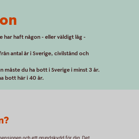
ion
har haft någon - eller väldigt låg -
ån antal år i Sverige, civilstånd och
on måste du ha bott i Sverige i minst 3 år.
a bott här i 40 år.
n?
pensionen och ett grundskydd för dig. Det