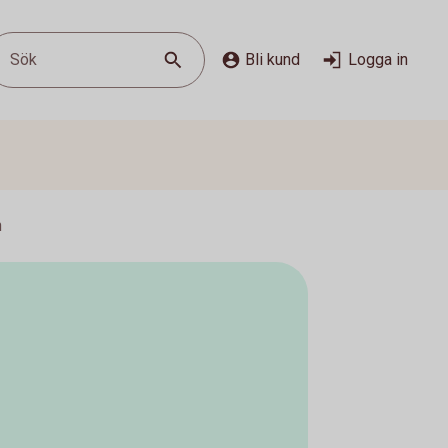
Sök
Bli kund
Logga in
n