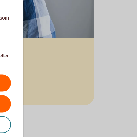
a som
eller