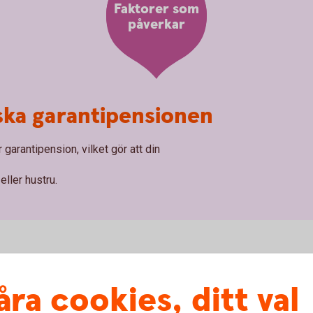
Faktorer som
påverkar
ska garantipensionen
 garantipension, vilket gör att din
ller hustru.
åra cookies, ditt val