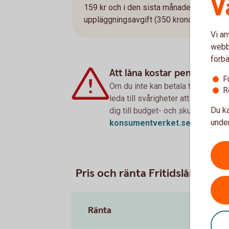
V
159 kr och i den sista månaden 1 340 kr. 
uppläggningsavgift (350 kronor för Nyckel
Vi an
webbp
förbä
Att låna kostar pengar!
F
Om du inte kan betala tillbaka sku
R
leda till svårigheter att få hyra 
Du ka
dig till budget- och skuldrådgivn
under
konsumentverket.se
Pris och ränta Fritidslån
Ränta