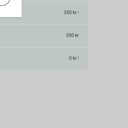
350 kr
1
550 kr
0 kr
2