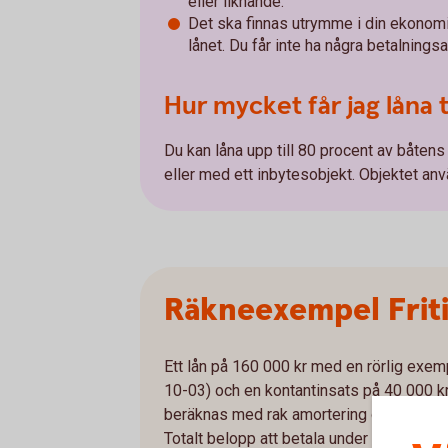
eller liknande.
Det ska finnas utrymme i din ekonom
lånet. Du får inte ha några betalnings
Hur mycket får jag låna t
Du kan låna upp till 80 procent av båten
eller med ett inbytesobjekt. Objektet an
Räkneexempel Frit
Ett lån på 160 000 kr med en rörlig exe
10-03) och en kontantinsats på 40 000 kr
beräknas med rak amortering och en åter
Totalt belopp att betala under lånets löp