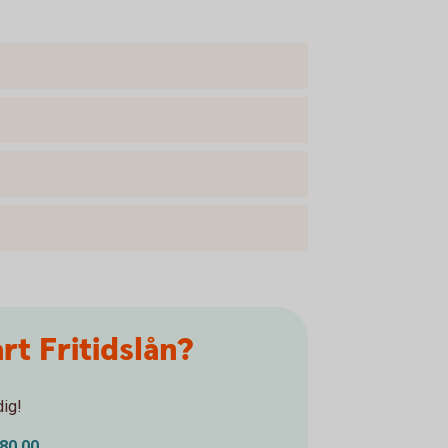
rt Fritidslån?
dig!
80 00