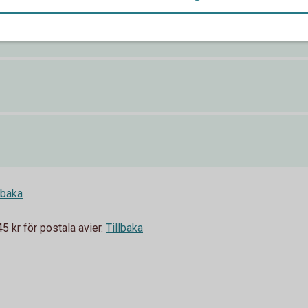
lbaka
 kr för postala avier.
Tillbaka