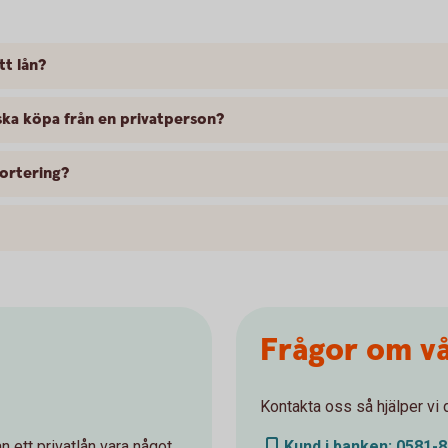
tt lån?
 ska köpa från en privatperson?
ortering?
Frågor om vå
Kontakta oss så hjälper vi 
 ett privatlån vara något
Kund i banken: 0581-8