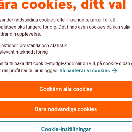
åra cookies, ditt val
Vid utbetalning tillkommer 550 kronor i
kund). Aviavgift 0 kronor vid e-faktura.
vänder nödvändiga cookies eller liknande tekniker för att
latsen ska fungera för dig. Det finns även cookies du kan välj
ttrar din upplevelse:
unktioner, prestanda och statistik
lden i tid riskerar du en betalningsanmärkning. Det kan
elevant marknadsföring
bostad, teckna abonnemang och få nya lån. För stöd, vänd
n ta tillbaka ditt cookie-medgivande när du vill, på cookie-sidan 
ingen i din kommun. Kontaktuppgifter finns på
 din profil när du är inloggad.
Så hanterar vi cookies
.
Godkänn alla cookies
Bara nödvändiga cookies
6,19 % (senaste rä
Cookie-inställningar