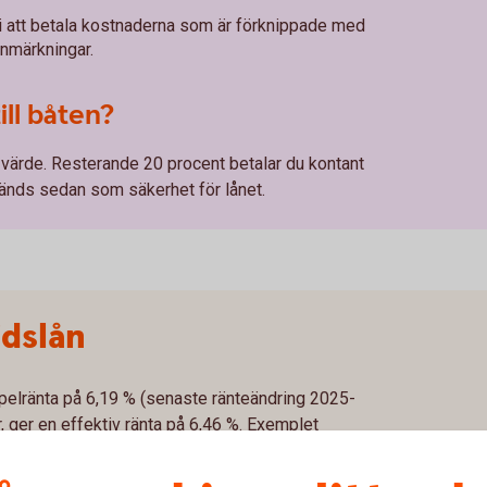
i att betala kostnaderna som är förknippade med
anmärkningar.
ill båten?
s värde. Resterande 20 procent betalar du kontant
vänds sedan som säkerhet för lånet.
idslån
mpelränta på 6,19 % (senaste ränteändring 2025-
, ger en effektiv ränta på 6,46 %. Exemplet
betalningstid på 10 år med 120 betalningar.
tid är 210 483 kr. Första månaden betalar du 2