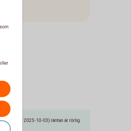
a som
eller
nteändring 2025-10-03) räntan är rörlig.