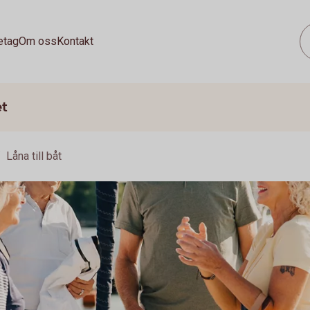
etag
Om oss
Kontakt
et
Låna till båt