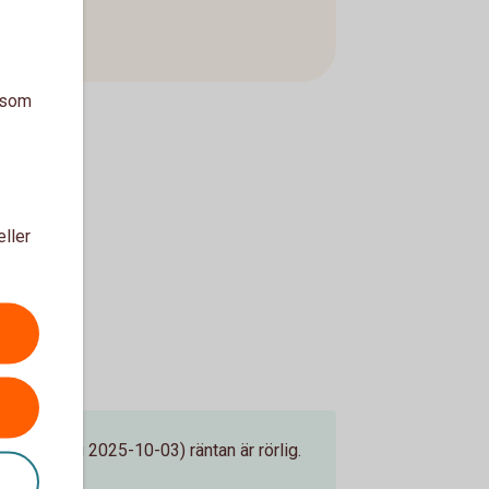
a som
eller
nteändring 2025-10-03) räntan är rörlig.