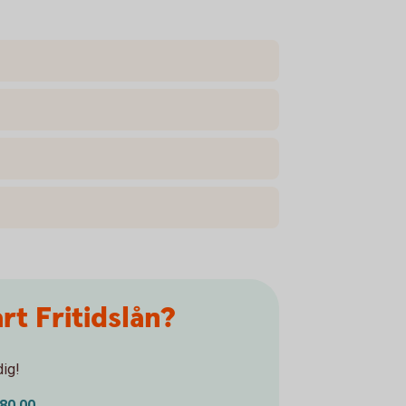
rt Fritidslån?
dig!
80 00