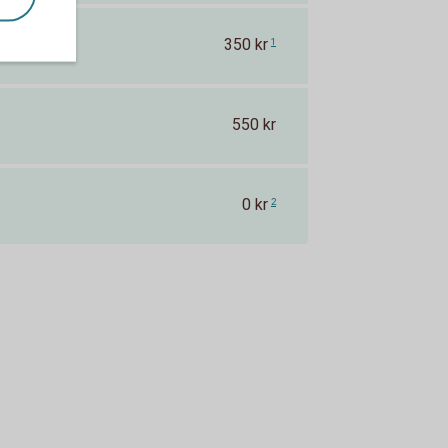
350 kr
1
550 kr
0 kr
2