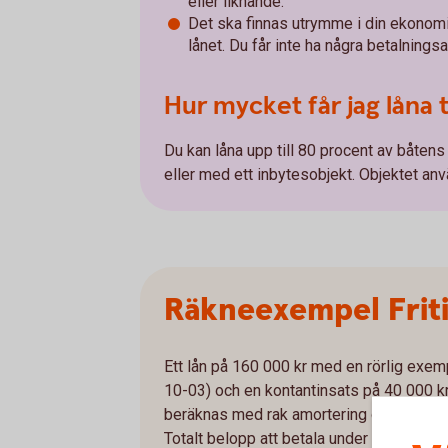
eller liknande.
Det ska finnas utrymme i din ekonom
lånet. Du får inte ha några betalnings
Hur mycket får jag låna t
Du kan låna upp till 80 procent av båten
eller med ett inbytesobjekt. Objektet an
Räkneexempel Frit
Ett lån på 160 000 kr med en rörlig exe
10-03) och en kontantinsats på 40 000 kr
beräknas med rak amortering och en åter
Totalt belopp att betala under lånets löp