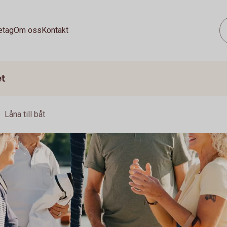
etag
Om oss
Kontakt
et
Låna till båt