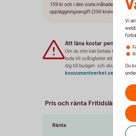
V
159 kr och i den sista månaden 1 340 kr. 
uppläggningsavgift (350 kronor för Nyckel
Vi an
webbp
förbä
Att låna kostar pengar!
F
Om du inte kan betala tillbaka sku
R
leda till svårigheter att få hyra 
Du ka
dig till budget- och skuldrådgivn
under
konsumentverket.
se
Pris och ränta Fritidslån
Ränta