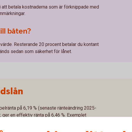
i att betala kostnaderna som är förknippade med
anmärkningar.
ill båten?
s värde. Resterande 20 procent betalar du kontant
vänds sedan som säkerhet för lånet.
idslån
mpelränta på 6,19 % (senaste ränteändring 2025-
, ger en effektiv ränta på 6,46 %. Exemplet
betalningstid på 10 år med 120 betalningar.
tid är 210 483 kr. Första månaden betalar du 2