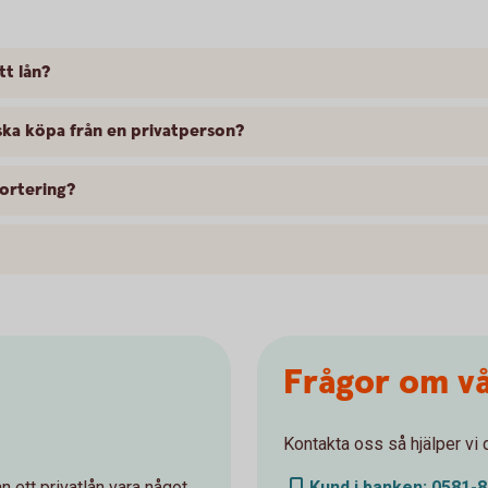
tt lån?
 ska köpa från en privatperson?
ortering?
Frågor om vå
Kontakta oss så hjälper vi 
 ett privatlån vara något
Kund i banken: 0581-8