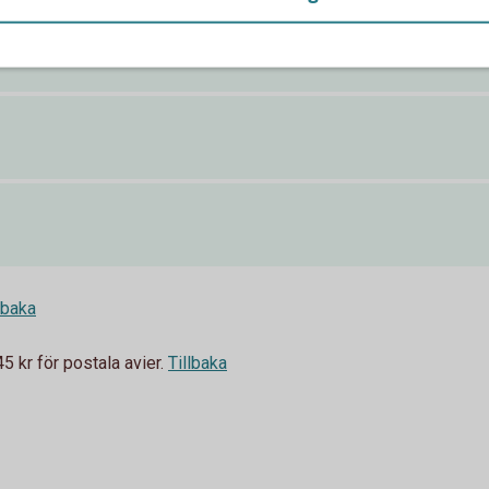
lbaka
 kr för postala avier.
Tillbaka