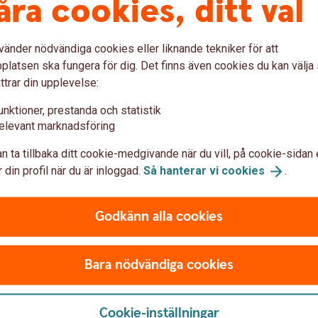
åra cookies, ditt val
Vid utbetalning tillkommer 550 kronor i
kund). Aviavgift 0 kronor vid e-faktura.
vänder nödvändiga cookies eller liknande tekniker för att
latsen ska fungera för dig. Det finns även cookies du kan välj
ttrar din upplevelse:
unktioner, prestanda och statistik
lden i tid riskerar du en betalningsanmärkning. Det kan
elevant marknadsföring
bostad, teckna abonnemang och få nya lån. För stöd, vänd
n ta tillbaka ditt cookie-medgivande när du vill, på cookie-sidan 
ingen i din kommun. Kontaktuppgifter finns på
 din profil när du är inloggad.
Så hanterar vi
cookies
.
Godkänn alla cookies
Bara nödvändiga cookies
6,19 % (senaste rä
Cookie-inställningar