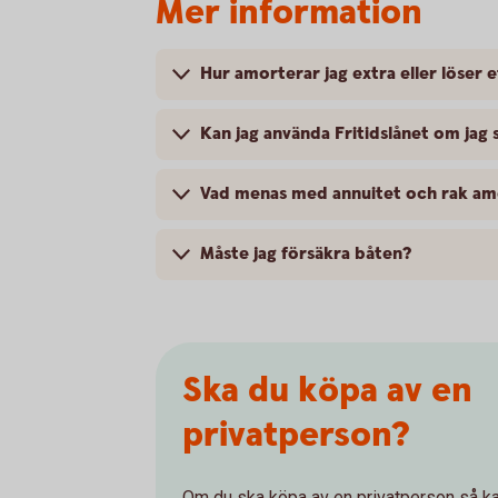
Mer information
Hur amorterar jag extra eller löser e
Kan jag använda Fritidslånet om jag
Vad menas med annuitet och rak am
Måste jag försäkra båten?
Ska du köpa av en
privatperson?
Om du ska köpa av en privatperson så kan