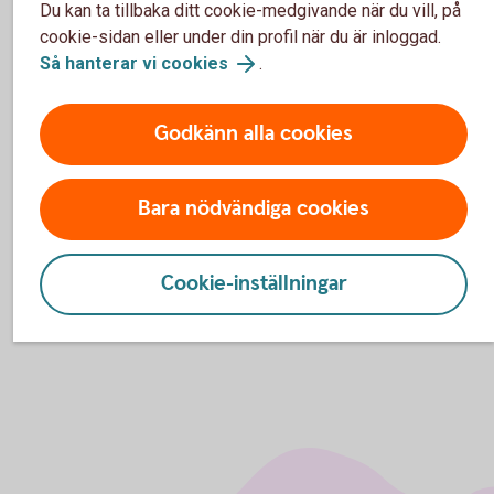
Du kan ta tillbaka ditt cookie-medgivande när du vill, på
Betalskydd – tidigare villkor från 2015-07-01 (pdf)
cookie-sidan eller under din profil när du är inloggad.
Betalskydd – tidigare villkor från 2011-01-01 (pdf)
Så hanterar vi cookies
.
Faktablad – Betalskydd Medlemslån (pdf)
Godkänn alla cookies
Blanketter
Bara nödvändiga cookies
Ångerblankett Betalskydd (pdf)
Cookie-inställningar