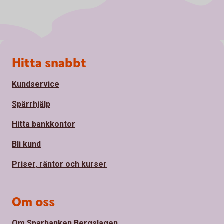
Sidfot
Hitta snabbt
Kundservice
Spärrhjälp
Hitta bankkontor
Bli kund
Priser, räntor och kurser
Om oss
Om Sparbanken Bergslagen