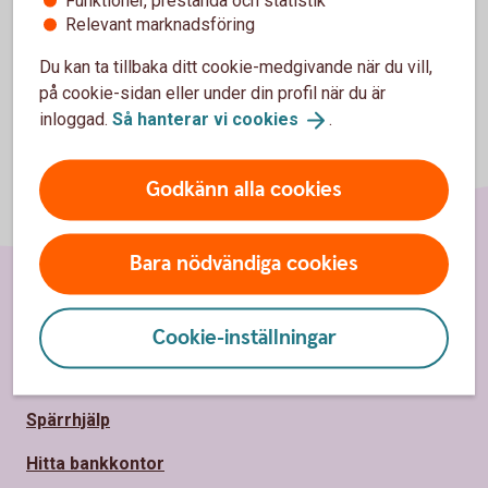
Funktioner, prestanda och statistik
Relevant marknadsföring
Du kan ta tillbaka ditt cookie-medgivande när du vill,
på cookie-sidan eller under din profil när du är
inloggad.
Så hanterar vi
cookies
.
Godkänn alla cookies
Bara nödvändiga cookies
Sidfot
Hitta snabbt
Cookie-inställningar
Kundservice
Spärrhjälp
Hitta bankkontor