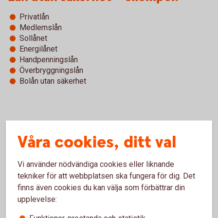
Privatlån
Medlemslån
Sollånet
Energilånet
Handpenningslån
Överbryggningslån
Bolån utan säkerhet
Vanliga frågor och svar om
Våra cookies, ditt val
ränteavdrag
Vi använder nödvändiga cookies eller liknande
Hur fungerar ränteavdraget?
tekniker för att webbplatsen ska fungera för dig. Det
finns även cookies du kan välja som förbättrar din
upplevelse:
Vad är ett lån utan säkerhet?