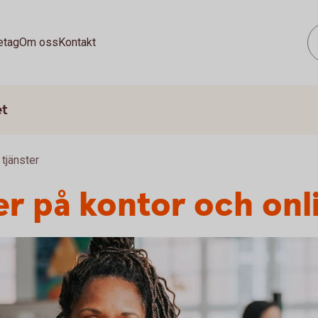
etag
Om oss
Kontakt
et
 tjänster
ter på kontor och onl