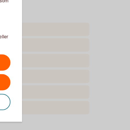
a som
eller