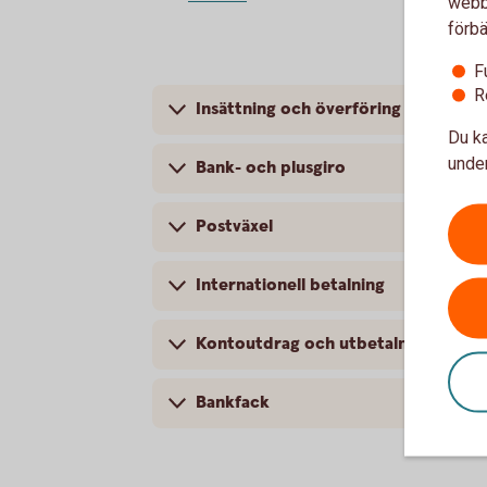
webbp
förbä
F
R
Insättning och överföring till annan
Du ka
under
Bank- och plusgiro
Postväxel
Internationell betalning
Kontoutdrag och utbetalning
Bankfack