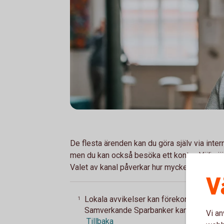
De flesta ärenden kan du göra själv via inte
men du kan också besöka ett kontor. Välj själ
Valet av kanal påverkar hur mycket ärendet
V
Lokala avvikelser kan förekomma. Banken 
1
Samverkande Sparbanker kan ha andra tjä
Vi an
Tillbaka