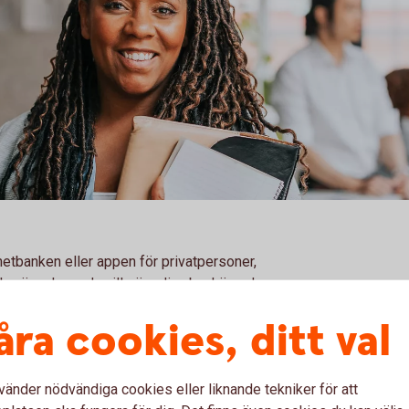
rnetbanken eller appen för privatpersoner,
v när och var du vill göra dina bankärenden.
 kommer att
kosta
1
.
åra cookies, ditt val
förbehåller sig rätten att ändra priserna.
nster och villkor än de som anges här .
vänder nödvändiga cookies eller liknande tekniker för att