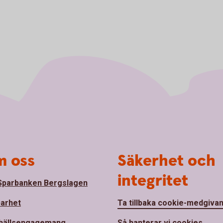
 oss
Säkerhet och
integritet
parbanken Bergslagen
barhet
Ta tillbaka cookie-medgiva
hällsengagemang
Så hanterar vi cookies