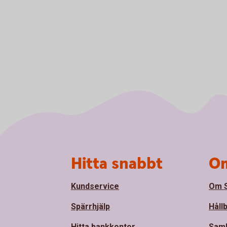
Sidfot
Hitta snabbt
Om
Kundservice
Om S
Spärrhjälp
Håll
Hitta bankkontor
Sam