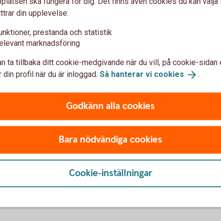
latsen ska fungera för dig. Det finns även cookies du kan välj
ttrar din upplevelse:
unktioner, prestanda och statistik
elevant marknadsföring
 bank
n ta tillbaka ditt cookie-medgivande när du vill, på cookie-sidan 
 din profil när du är inloggad.
Så hanterar vi
cookies
.
Godkänn alla cookies
Bara nödvändiga cookies
Cookie-inställningar