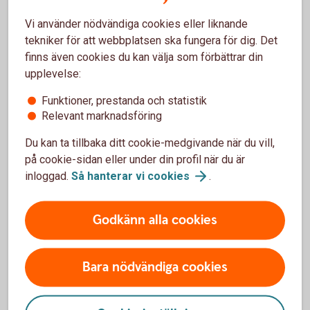
Våra prognoser
Vi använder nödvändiga cookies eller liknande
utgår från
tekniker för att webbplatsen ska fungera för dig. Det
sjunkande
finns även cookies du kan välja som förbättrar din
oljepriser framöver
upplevelse:
Funktioner, prestanda och statistik
Relevant marknadsföring
Du kan ta tillbaka ditt cookie-medgivande när du vill,
på cookie-sidan eller under din profil när du är
inloggad.
Så hanterar vi
cookies
.
EUR/SEK ,
december 2026:
Godkänn alla cookies
10,50
Bara nödvändiga cookies