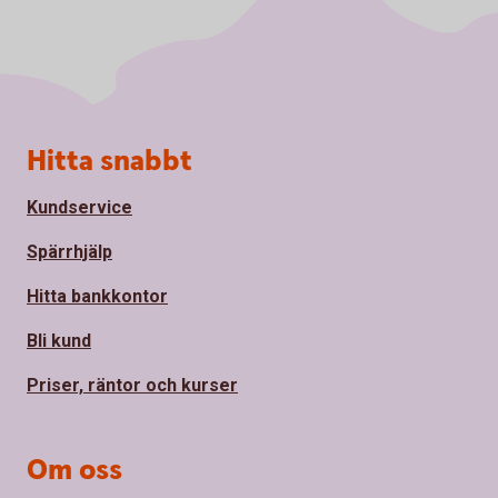
Sidfot
Hitta snabbt
Kundservice
Spärrhjälp
Hitta bankkontor
Bli kund
Priser, räntor och kurser
Om oss