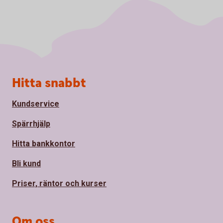
Sidfot
Hitta snabbt
Kundservice
Spärrhjälp
Hitta bankkontor
Bli kund
Priser, räntor och kurser
Om oss