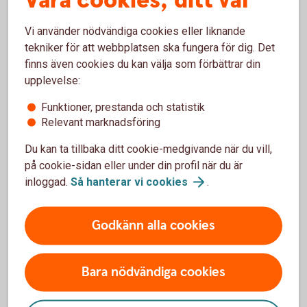
Våra cookies, ditt val
teckningsavgift och eventuella resultatbaserade avgifter.
Vi använder nödvändiga cookies eller liknande
tekniker för att webbplatsen ska fungera för dig. Det
finns även cookies du kan välja som förbättrar din
upplevelse:
Mer information
Funktioner, prestanda och statistik
Relevant marknadsföring
Transaktionskostnader
Du kan ta tillbaka ditt cookie-medgivande när du vill,
på cookie-sidan eller under din profil när du är
Transaktionskostnader, även kallat courtage, är
inloggad.
Så hanterar vi
cookies
.
kostnader för att köpa och sälja innehaven i en fond.
Det är alltså kostnader som fondförvaltaren betalar
för köp och försäljning av värdepapper i fonden.
Godkänn alla cookies
Bara nödvändiga cookies