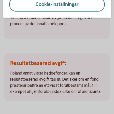
Teckningsavgift (köpavgift)
Cookie-inställningar
Köpavgiften är en avgift som vissa fondbolag tar ut
vid köp av fondandelar. Avgiften tas i regel ut i
procent av det insatta beloppet.
Resultatbaserad avgift
I bland annat vissa hedgefonder, kan en
resultatbaserad avgift tas ut. Det sker om en fond
presterar bättre än ett visst förutbestämt mål, till
exempel ett jämförelseindex eller en referensränta.