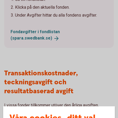
Klicka på den aktuella fonden.
Under Avgifter hittar du alla fondens avgifter.
Fondavgifter i fondlistan
(spara.swedbank.se)
Transaktionskostnader,
teckningsavgift och
resultatbaserad avgift
I vissa fonder tillkommer utöver den årliga avgiften,
inklusive förvaltningsavgiften, andra typer av avgifter. Det
kan till exempel gälla transaktionskostnader/courtage,