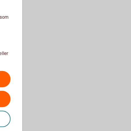
a som
eller