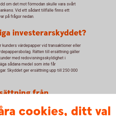
ydd om det mot förmodan skulle vara svårt
ankens. Vid ett sådant tillfälle finns ett
var på frågor nedan.
liga investerarskyddet?
r kunders värdepapper vid transaktioner eller
depappersbolag. Rätten till ersättning gäller
 kunder med redovisningsskyldighet i
 säga sådana medel som inte får
ar. Skyddet ger ersättning upp till 250 000
rsättning från
åra cookies, ditt val
a värdepapper som förvaras på kunders