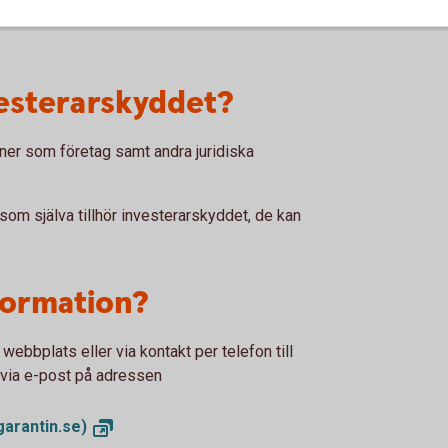
inom det individuella pensions-sparandet
vesterarskyddet?
oner som företag samt andra juridiska
 som själva tillhör investerarskyddet, de kan
nformation?
ebbplats eller via kontakt per telefon till
r via e-post på adressen
garantin.se)