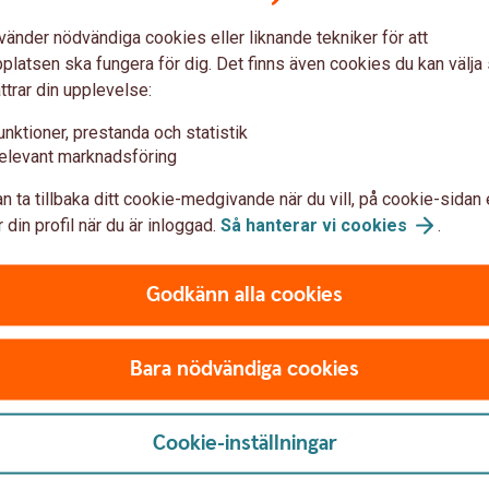
t innebär att dina värdepapper normalt inte
vänder nödvändiga cookies eller liknande tekniker för att
örsättas i konkurs eftersom du i konkursen
latsen ska fungera för dig. Det finns även cookies du kan välj
pper.
ttrar din upplevelse:
kurs inte skulle kunna lämna ut din
unktioner, prestanda och statistik
nkursen inte går att reda ut vad som är dina
elevant marknadsföring
 har du rätt till ersättning från
n ta tillbaka ditt cookie-medgivande när du vill, på cookie-sidan 
å utifrån det marknadsvärde som de aktuella
 din profil när du är inloggad.
Så hanterar vi
cookies
.
ett depåkonto är öppnat i två eller flera
 Skyddet ger då ersättning för förlorade
onor per kund.
Godkänn alla cookies
esterarskyddet?
Bara nödvändiga cookies
rument (värdepapper), och täcker därmed
 skuldebrev, olika typer av derivat såsom
Cookie-inställningar
vesterarskyddet omfattar även medel som
band med att en investeringstjänst utförs.