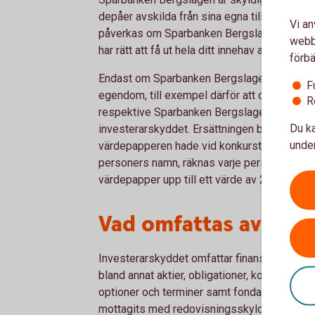
depåer avskilda från sina egna tillgångar. De
Vi an
påverkas om Sparbanken Bergslagen skulle f
webbp
har rätt att få ut hela ditt innehav av värdepa
förbä
Endast om Sparbanken Bergslagen vid en kon
F
egendom, till exempel därför att det efter ko
R
respektive Sparbanken Bergslagens tillgångar,
Du ka
investerarskyddet. Ersättningen beräknas d
under
värdepapperen hade vid konkurstillfället. Om 
personers namn, räknas varje person för sig.
värdepapper upp till ett värde av 250 000 kr
Vad omfattas av inv
Investerarskyddet omfattar finansiella inst
bland annat aktier, obligationer, konvertibla
optioner och terminer samt fondandelar. In
mottagits med redovisningsskyldighet i sam