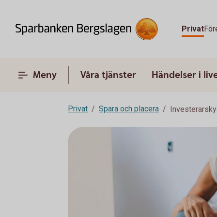
Privat
För
Meny
Våra tjänster
Händelser i liv
Privat
Spara och placera
Investerarsk