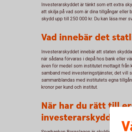
Investerarskyddet är tänkt som ett extra sk
att skilja på vad som är dina tillgångar eller b
skydd upp till 250 000 kr. Du kan läsa mer s
Vad innebär det stat
Investerarskyddet innebär att staten skydda
när sådana förvaras i depå hos bank eller vär
även för medel som institutet mottagit från
samband med investeringstjänster, det vill
sammanblandas med institutets egna tillgång
kronor per kund och institut.
När har du rätt till e
investerarskyddet?
V
Sparbanken Bergslagen är skyldigt att håll