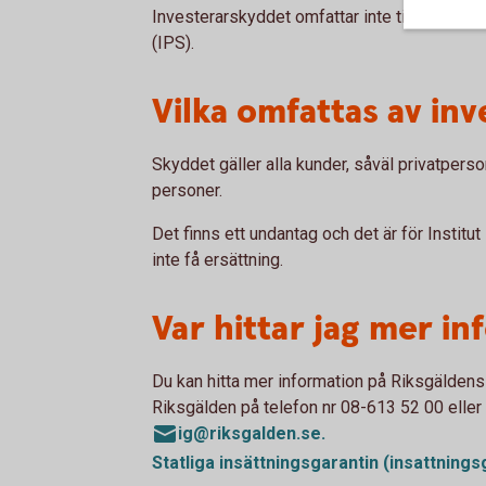
Investerarskyddet omfattar inte tillgångar 
(IPS).
Vilka omfattas av in
Skyddet gäller alla kunder, såväl privatpers
personer.
Det finns ett undantag och det är för Institut
inte få ersättning.
Var hittar jag mer i
Du kan hitta mer information på Riksgäldens w
Riksgälden på telefon nr 08-613 52 00 elle
ig@riksgalden.se.
Statliga insättningsgarantin
(insattnings