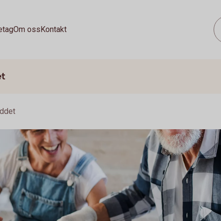
etag
Om oss
Kontakt
et
yddet